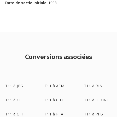
Date de sortie initiale
: 1993
Conversions associées
T11 à JPG
T11 à AFM
T11 à BIN
T11 à CFF
T11 à CID
T11 à DFONT
T11 à OTF
T11 à PFA
T11 à PFB