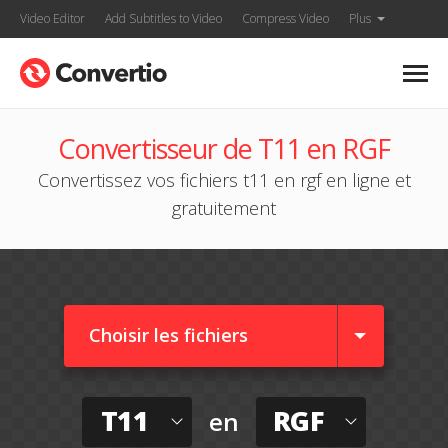
Video Editor
Add Subtitles to Video
Compress Video
Plus
Convertisseur de T11 en RGF
Convertissez vos fichiers t11 en rgf en ligne et
gratuitement
Choisir les fichiers
T11
RGF
en