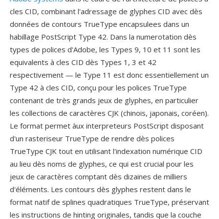
cles CID, combinant l'adressage de glyphes CID avec dès
données de contours TrueType encapsulees dans un
habillage PostScript Type 42. Dans la numerotation dès
types de polices d'Adobe, les Types 9, 10 et 11 sont les
equivalents à cles CID dès Types 1, 3 et 42
respectivement — le Type 11 est donc essentiellement un
Type 42 à cles CID, conçu pour les polices TrueType
contenant de très grands jeux de glyphes, en particulier
les collections de caractères CJK (chinois, japonais, coréen).
Le format permet àux interpreteurs PostScript disposant
d'un rasteriseur TrueType de rendre dès polices
TrueType CJK tout en utilisant l'indexation numérique CID
au lieu dès noms de glyphes, ce qui est crucial pour les
jeux de caractères comptant dès dizaines de milliers
d'éléments. Les contours dès glyphes restent dans le
format natif de splines quadratiques TrueType, préservant
les instructions de hinting originales, tandis que la couche