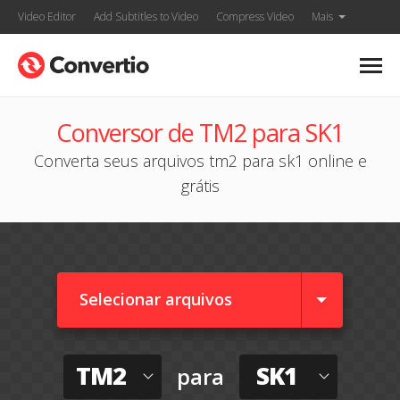
Video Editor
Add Subtitles to Video
Compress Video
Mais
Conversor de TM2 para SK1
Converta seus arquivos tm2 para sk1 online e
grátis
Selecionar arquivos
TM2
SK1
para