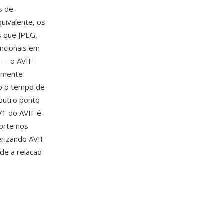
s de
quivalente, os
 que JPEG,
ncionais em
 — o AVIF
camente
o o tempo de
 outro ponto
V1 do AVIF é
orte nos
erizando AVIF
de a relacao