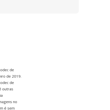
codec de
eiro de 2019.
codec de
é outras
ia
imagens no
com é sem