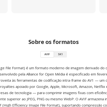
Sobre os formatos
AVIF
SK1
age File Format) é um formato moderno de imagem derivado do 
esenvolvido pela Alliance for Open Média é especificado em fever
oveita às ferramentas de codificação intra-frame do AV1 — um 
e royalties apoiado por Google, Apple, Microsoft, Amazon, Netflix 
sas de tecnologia — para comprimir imagens fixas com eficiênc
ente superior ao JPEG, PNG ou mesmo WebP. O AVIF armazena 
F (High Efficiency Image File Format), suportando compressão 