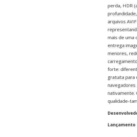
perda, HDR (a
profundidade,
arquivos AVI
representand
mais de uma 
entrega image
menores, red
carregamento 
forte: difere
gratuita para
navegadores a
nativamente.
qualidade-tam
Desenvolved
Lançamento i