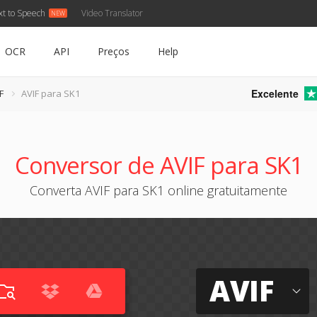
xt to Speech
Video Translator
OCR
API
Preços
Help
Excelente
F
AVIF para SK1
Conversor de AVIF para SK1
Converta AVIF para SK1 online gratuitamente
AVIF