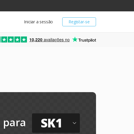
Iniciar a sessão
Registar-se
10,220
avaliações no
SK1
para