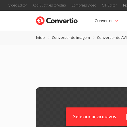
Video Editor
Add Subtitles to Video
Compress Video
GIF Editor
Te
Converter
Início
Conversor de imagem
Conversor de AVI
Selecionar arquivos