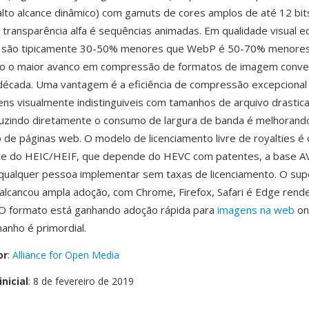
lto alcance dinâmico) com gamuts de cores amplos de até 12 bit
 transparência alfa é sequências animadas. Em qualidade visual e
F são tipicamente 30-50% menores que WebP é 50-70% menores
o o maior avanco em compressão de formatos de imagem conve
década. Uma vantagem é a eficiência de compressão excepcional
ns visualmente indistinguiveis com tamanhos de arquivo drasti
uzindo diretamente o consumo de largura de banda é melhorand
de páginas web. O modelo de licenciamento livre de royalties é
nte do HEIC/HEIF, que depende do HEVC com patentes, a base A
 qualquer pessoa implementar sem taxas de licenciamento. O sup
lcancou ampla adoção, com Chrome, Firefox, Safari é Edge rend
 O formato está ganhando adoção rápida para
imagens na web
on
anho é primordial.
or
:
Alliance for Open Media
nicial
: 8 de fevereiro de 2019