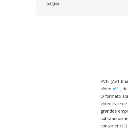
página.
AVIF (AV1 Im
vídeo
AV1
, d
O formato apr
vídeo livre d
grandes empre
substancialm
container HEI