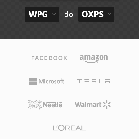
WPG
OXPS
do