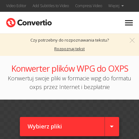
Video Editor
Add Subtitles to Video
Compress Video
Więcej
Czy potrzebny do rozpoznawania tekstu?
Rozpoznaj tekst
Konwerter plików WPG do OXPS
Konwertuj swoje pliki w formacie wpg do formatu
oxps przez Internet i bezpłatnie
Wybierz pliki