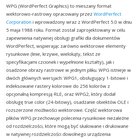
WPG (WordPerfect Graphics) to mieszany format
wektorowo-rastrowy opracowany przez
WordPerfect
Corporation
i wprowadzony wraz z WordPerfect 5.0 w dniu
5 maja 1988 roku. Format został zaprojektowany w celu
zapewnienia natywnej obsługi grafiki dla dokumentów
WordPerfect, wspierając zarówno wektorowe elementy
rysunkowe (linie, krzywe, wielokąty, tekst ze
specyfikacjami czcionek i wypełnione kształty), jak i
osadzone obrazy rastrowe w jednym pliku. WPG istnieje w
dwóch głównych wersjach: WPG1, obsługujący 1-bitowe i
indeksowane rastery kolorowe do 256 kolorów z
opcjonalną kompresją RLE, oraz WPG2, który dodał
obsługę true color (24-bitowy), osadzanie obiektów OLE i
rozszerzone możliwości wektorowe. Część wektorowa
plików WPG przechowuje polecenia rysunkowe niezależne
od rozdzielczości, które mogą być skalowane i drukowane
w natywnej rozdzielczości dowolnego urządzenia