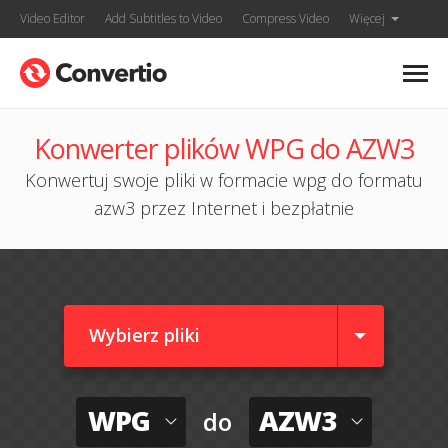
Video Editor
Add Subtitles to Video
Compress Video
Więcej
Konwerter plików WPG do AZW3
Konwertuj swoje pliki w formacie wpg do formatu
azw3 przez Internet i bezpłatnie
Wybierz pliki
WPG
AZW3
do