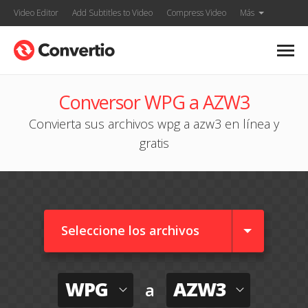
Video Editor
Add Subtitles to Video
Compress Video
Más
Conversor WPG a AZW3
Convierta sus archivos wpg a azw3 en línea y
gratis
Seleccione los archivos
WPG
AZW3
a