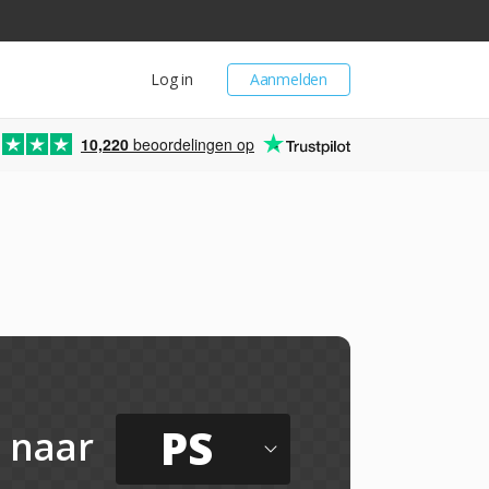
Log in
Aanmelden
10,220
beoordelingen op
PS
naar