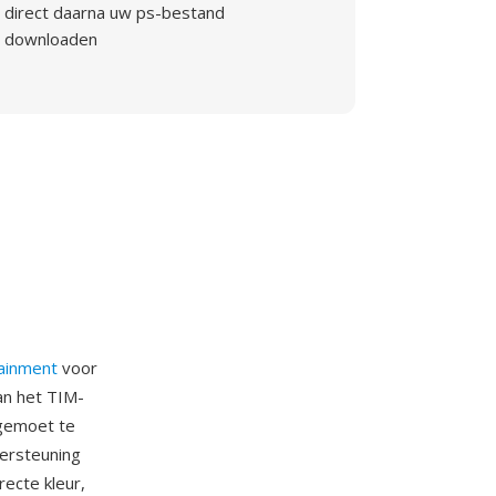
direct daarna uw ps-bestand
downloaden
ainment
voor
an het TIM-
egemoet te
ersteuning
recte kleur,