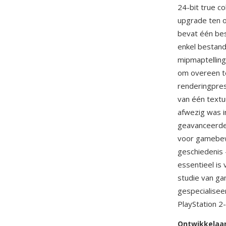
24-bit true co
upgrade ten o
bevat één bes
enkel bestand
mipmaptelling
om overeen t
renderingpre
van één textu
afwezig was i
geavanceerder
voor gamebewa
geschiedenis
essentieel is
studie van g
gespecialisee
PlayStation 2
Ontwikkelaa