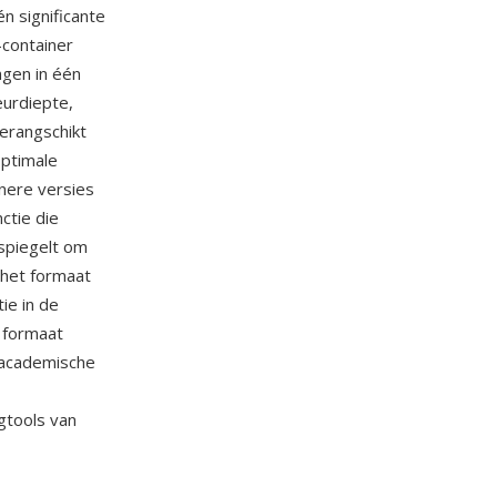
én significante
-container
ngen in één
eurdiepte,
erangschikt
ptimale
nere versies
ctie die
spiegelt om
 het formaat
ie in de
 formaat
 academische
gtools van