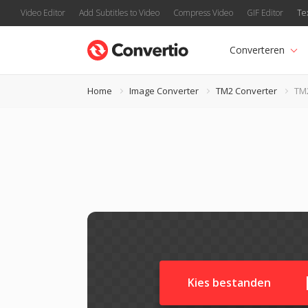
Video Editor
Add Subtitles to Video
Compress Video
GIF Editor
Te
Converteren
Home
Image Converter
TM2 Converter
TM
Kies bestanden