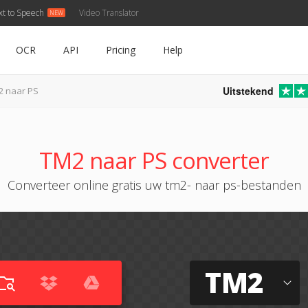
xt to Speech
Video Translator
OCR
API
Pricing
Help
Uitstekend
2 naar PS
TM2 naar PS converter
Converteer online gratis uw tm2- naar ps-bestanden
TM2