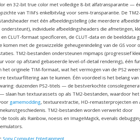
lor en 32-bit true color met volledige 8-bit alfatransparantie — é
pzichte van TIM's enkelbitvlag voor semi-transparantie. De TM2
tandsheader met één afbeeldingstelling (die meerdere afbeeldi
 ondersteunt), individuele afbeeldingsheaders die afmetingen, kl
 en CLUT-formaat specificeren, de CLUT-data en de beelddata g
e komen met de geswizzelde geheugenindeling van de GS voor o
staties. TM2-bestanden ondersteunen mipmaps (progressief klei
ur voor op afstand gebaseerde level-of-detail rendering), één fun
n het originele TIM-formaat, wat het vermogen van de PS2 weer
e textuurfiltering aan te kunnen. Één voordeel is het belang van
ring: duizenden PS2-titels — de bestverkochte consolegenerat
 — slaan hun textuurassets op als TM2-bestanden, waardoor het
 voor
gamemodding
, textuurextractie, HD-remasterprojecten en
amekunstgeschiedenis. TM2-bestanden worden verwerkt door
rde tools als Rainbow, noesis en ImageMagick, evenals debuggin
-emulators.
r
:
Sony Computer Entertainment