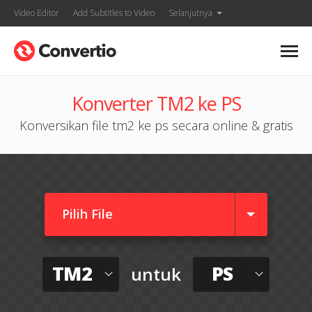
Video Editor
Add Subtitles to Video
Selanjutnya
Konverter TM2 ke PS
Konversikan file tm2 ke ps secara online & gratis
Pilih File
TM2
PS
untuk