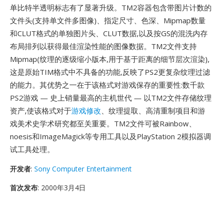
单比特半透明标志有了显著升级。TM2容器包含带图片计数的
文件头(支持单文件多图像)、指定尺寸、色深、Mipmap数量
和CLUT格式的单独图片头、CLUT数据,以及按GS的混洗内存
布局排列以获得最佳渲染性能的图像数据。TM2文件支持
Mipmap(纹理的逐级缩小版本,用于基于距离的细节层次渲染),
这是原始TIM格式中不具备的功能,反映了PS2更复杂纹理过滤
的能力。其优势之一在于该格式对游戏保存的重要性:数千款
PS2游戏 — 史上销量最高的主机世代 — 以TM2文件存储纹理
资产,使该格式对于
游戏修改
、纹理提取、高清重制项目和游
戏美术史学术研究都至关重要。TM2文件可被Rainbow、
noesis和ImageMagick等专用工具以及PlayStation 2模拟器调
试工具处理。
开发者
:
Sony Computer Entertainment
首次发布
: 2000年3月4日