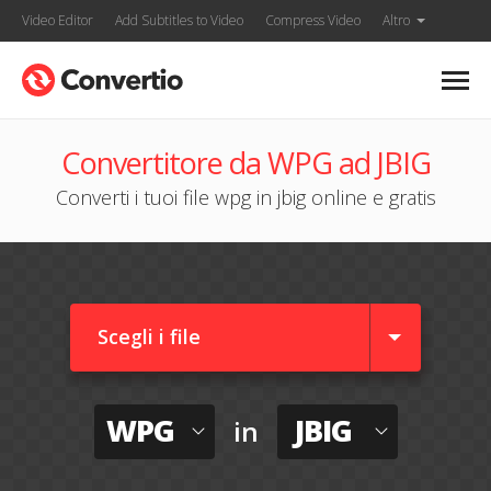
Video Editor
Add Subtitles to Video
Compress Video
Altro
Convertitore da WPG ad JBIG
Converti i tuoi file wpg in jbig online e gratis
Scegli i file
WPG
JBIG
in