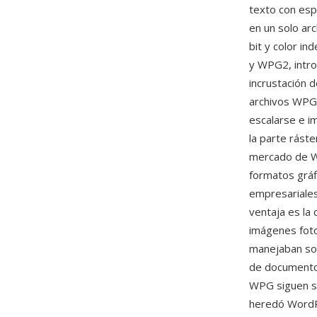
texto con esp
en un solo ar
bit y color i
y WPG2, intro
incrustación 
archivos WPG
escalarse e im
la parte rást
mercado de Wo
formatos grá
empresariales
ventaja es la
imágenes foto
manejaban sol
de documentos
WPG siguen s
heredó WordP