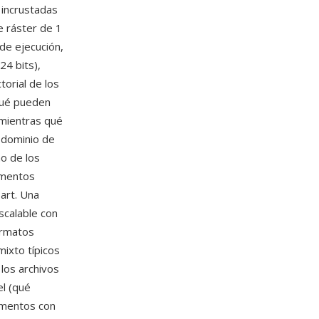
 incrustadas
e ráster de 1
de ejecución,
4 bits),
orial de los
qué pueden
, mientras qué
e dominio de
o de los
umentos
art. Una
scalable con
ormatos
mixto típicos
los archivos
el (qué
umentos con