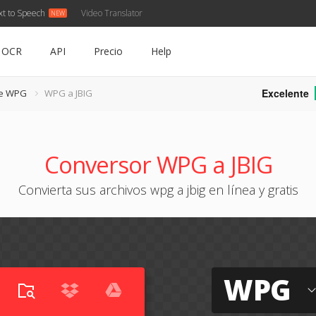
xt to Speech
Video Translator
OCR
API
Precio
Help
Excelente
de WPG
WPG a JBIG
Conversor WPG a JBIG
Convierta sus archivos wpg a jbig en línea y gratis
WPG