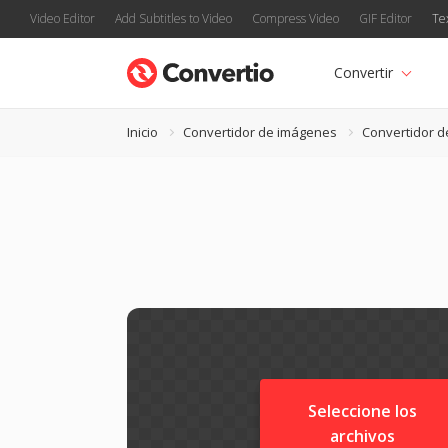
Video Editor
Add Subtitles to Video
Compress Video
GIF Editor
Te
Convertir
Inicio
Convertidor de imágenes
Convertidor 
Seleccione los
archivos