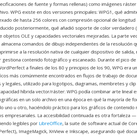
ecificaciones de fuente y formas rellenas) como imágenes ráster
chivo. WPG existe en dos versiones principales: WPG1, qué admit
ndexado de hasta 256 colores con compresión opcional de longitud 
ducido posteriormente, qué añadió soporte de color verdadero (2
de objetos OLE y capacidades vectoriales mejoradas. La parte vect
 almacena comandos de dibujo independientes de la resolución 
primirse a la resolución nativa de cualquier dispositivo de salida
er gestiona contenido fotográfico y escaneado. Durante el pico d
rdPerfect a finales de los 80 y principios de los 90, WPG era un
ficos más comúnmente encontrados en flujos de trabajo de doc
 y legales, utilizado para logotipos, diagramas, membretes y clip 
 capacidad híbrida vector/ráster: WPG podía combinar arte lineal e
gráficas en un solo archivo en una época en qué la mayoría de f
o uno u otro, haciéndolo práctico para los gráficos de contenido 
 empresariales. La accesibilidad continuada es otra fortaleza — 
iendo legibles por
LibreOffice
, la suite de software actual de Cor
erfect), ImageMagick, XnView e Inkscape, asegurando qué doc