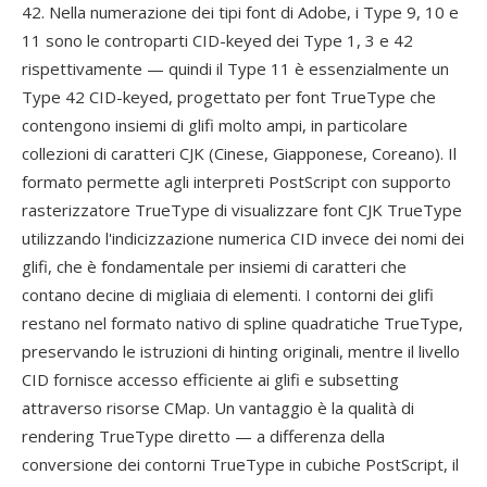
42. Nella numerazione dei tipi font di Adobe, i Type 9, 10 e
11 sono le controparti CID-keyed dei Type 1, 3 e 42
rispettivamente — quindi il Type 11 è essenzialmente un
Type 42 CID-keyed, progettato per font TrueType che
contengono insiemi di glifi molto ampi, in particolare
collezioni di caratteri CJK (Cinese, Giapponese, Coreano). Il
formato permette agli interpreti PostScript con supporto
rasterizzatore TrueType di visualizzare font CJK TrueType
utilizzando l'indicizzazione numerica CID invece dei nomi dei
glifi, che è fondamentale per insiemi di caratteri che
contano decine di migliaia di elementi. I contorni dei glifi
restano nel formato nativo di spline quadratiche TrueType,
preservando le istruzioni di hinting originali, mentre il livello
CID fornisce accesso efficiente ai glifi e subsetting
attraverso risorse CMap. Un vantaggio è la qualità di
rendering TrueType diretto — a differenza della
conversione dei contorni TrueType in cubiche PostScript, il