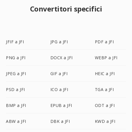
Convertitori specifici
JFIF a JFI
JPG a JFI
PDF a JFI
PNG a JFI
DOCX a JFI
WEBP a JFI
JPEG a JFI
GIF a JFI
HEIC a JFI
PSD a JFI
ICO a JFI
TGA a JFI
BMP a JFI
EPUB a JFI
ODT a JFI
ABW a JFI
DBK a JFI
KWD a JFI