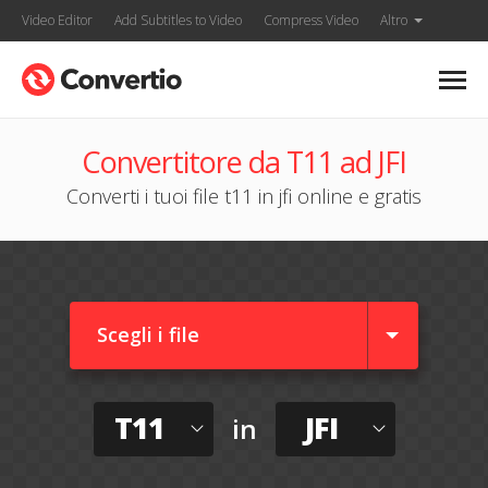
Video Editor
Add Subtitles to Video
Compress Video
Altro
Convertitore da T11 ad JFI
Converti i tuoi file t11 in jfi online e gratis
Scegli i file
T11
JFI
in