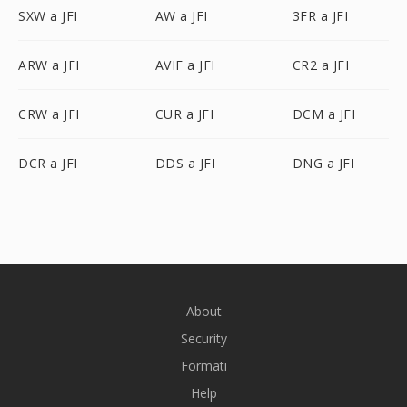
SXW a JFI
AW a JFI
3FR a JFI
ARW a JFI
AVIF a JFI
CR2 a JFI
CRW a JFI
CUR a JFI
DCM a JFI
DCR a JFI
DDS a JFI
DNG a JFI
About
Security
Formati
Help