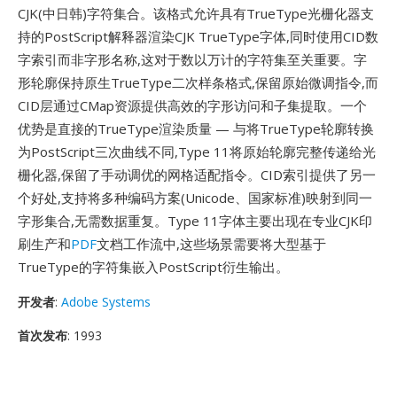
CJK(中日韩)字符集合。该格式允许具有TrueType光栅化器支
持的PostScript解释器渲染CJK TrueType字体,同时使用CID数
字索引而非字形名称,这对于数以万计的字符集至关重要。字
形轮廓保持原生TrueType二次样条格式,保留原始微调指令,而
CID层通过CMap资源提供高效的字形访问和子集提取。一个
优势是直接的TrueType渲染质量 — 与将TrueType轮廓转换
为PostScript三次曲线不同,Type 11将原始轮廓完整传递给光
栅化器,保留了手动调优的网格适配指令。CID索引提供了另一
个好处,支持将多种编码方案(Unicode、国家标准)映射到同一
字形集合,无需数据重复。Type 11字体主要出现在专业CJK印
刷生产和
PDF
文档工作流中,这些场景需要将大型基于
TrueType的字符集嵌入PostScript衍生输出。
开发者
:
Adobe Systems
首次发布
: 1993