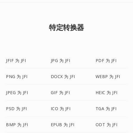
特定转换器
JFIF 为 JFI
JPG 为 JFI
PDF 为 JFI
PNG 为 JFI
DOCX 为 JFI
WEBP 为 JFI
JPEG 为 JFI
GIF 为 JFI
HEIC 为 JFI
PSD 为 JFI
ICO 为 JFI
TGA 为 JFI
BMP 为 JFI
EPUB 为 JFI
ODT 为 JFI