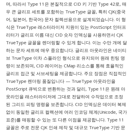
며, 따라서 Type 11은 본질적으로 CID 키 기반 Type 42로, 매
우 큰 글리프 세트를 포함하는 TrueType 글꼴, 특히 CJK(중국
어, 일본어, 한국어) 문자 컬렉션용으로 설계되었습니다. 이 형
식은 TrueType 래스터라이저 지원이 있는 PostScript 인터프
리터가 글리프 이름 대신 CID 숫자 인덱싱을 사용하면서 CJK
TrueType 글꼴을 렌더링할 수 있게 합니다. 이는 수만 개에 달
하는 문자 세트에 매우 중요합니다. 글리프 아웃라인은 네이티
브 TrueType 이차 스플라인 형식으로 유지되어 원래 힌팅 명
령이 보존되며, CID 레이어는 CMap 리소스를 통해 효율적인
글리프 접근 및 서브세팅을 제공합니다. 주요 장점은 직접적인
TrueType 렌더링 품질입니다 — TrueType 아웃라인을
PostScript 큐빅으로 변환하는 것과 달리, Type 11은 원래 아
웃라인을 래스터라이저에 그대로 전달하여 수작업으로 조정
된 그리드 피팅 명령을 보존합니다. CID 인덱싱은 데이터 복제
없이 동일한 글리프 컬렉션에 여러 인코딩 체계(Unicode, 국가
표준)를 매핑할 수 있는 또 다른 이점을 제공합니다. Type 11
글꼴은 주로 전문 CJK 인쇄 제작 및 대규모 TrueType 기반 문