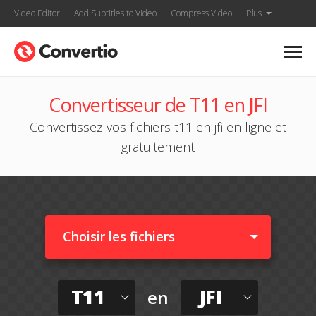
Video Editor
Add Subtitles to Video
Compress Video
Plus
Convertisseur de T11 en JFI
Convertissez vos fichiers t11 en jfi en ligne et
gratuitement
Choisir les fichiers
T11
JFI
en