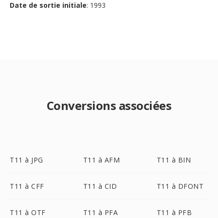
Date de sortie initiale
: 1993
Conversions associées
T11 à JPG
T11 à AFM
T11 à BIN
T11 à CFF
T11 à CID
T11 à DFONT
T11 à OTF
T11 à PFA
T11 à PFB