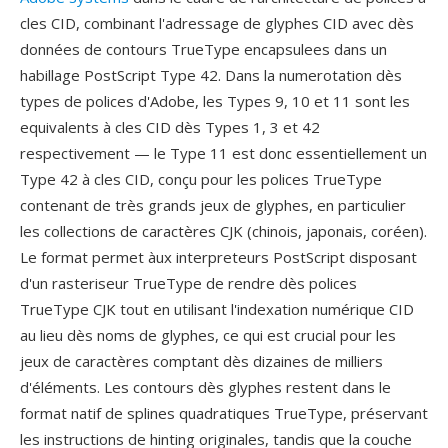
cles CID, combinant l'adressage de glyphes CID avec dès
données de contours TrueType encapsulees dans un
habillage PostScript Type 42. Dans la numerotation dès
types de polices d'Adobe, les Types 9, 10 et 11 sont les
equivalents à cles CID dès Types 1, 3 et 42
respectivement — le Type 11 est donc essentiellement un
Type 42 à cles CID, conçu pour les polices TrueType
contenant de très grands jeux de glyphes, en particulier
les collections de caractères CJK (chinois, japonais, coréen).
Le format permet àux interpreteurs PostScript disposant
d'un rasteriseur TrueType de rendre dès polices
TrueType CJK tout en utilisant l'indexation numérique CID
au lieu dès noms de glyphes, ce qui est crucial pour les
jeux de caractères comptant dès dizaines de milliers
d'éléments. Les contours dès glyphes restent dans le
format natif de splines quadratiques TrueType, préservant
les instructions de hinting originales, tandis que la couche