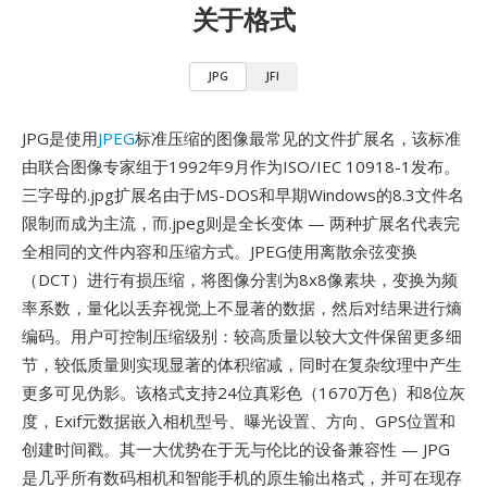
关于格式
JPG
JFI
JPG是使用
JPEG
标准压缩的图像最常见的文件扩展名，该标准
由联合图像专家组于1992年9月作为ISO/IEC 10918-1发布。
三字母的.jpg扩展名由于MS-DOS和早期Windows的8.3文件名
限制而成为主流，而.jpeg则是全长变体 — 两种扩展名代表完
全相同的文件内容和压缩方式。JPEG使用离散余弦变换
（DCT）进行有损压缩，将图像分割为8x8像素块，变换为频
率系数，量化以丢弃视觉上不显著的数据，然后对结果进行熵
编码。用户可控制压缩级别：较高质量以较大文件保留更多细
节，较低质量则实现显著的体积缩减，同时在复杂纹理中产生
更多可见伪影。该格式支持24位真彩色（1670万色）和8位灰
度，Exif元数据嵌入相机型号、曝光设置、方向、GPS位置和
创建时间戳。其一大优势在于无与伦比的设备兼容性 — JPG
是几乎所有数码相机和智能手机的原生输出格式，并可在现存