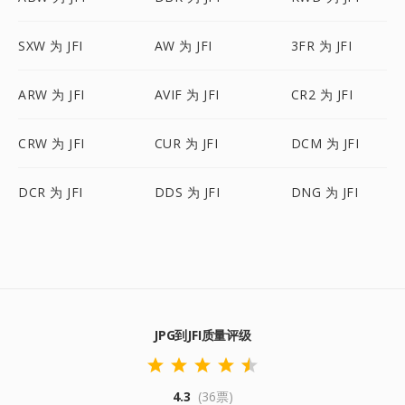
SXW 为 JFI
AW 为 JFI
3FR 为 JFI
ARW 为 JFI
AVIF 为 JFI
CR2 为 JFI
CRW 为 JFI
CUR 为 JFI
DCM 为 JFI
DCR 为 JFI
DDS 为 JFI
DNG 为 JFI
JPG到JFI质量评级
4.3
(36票)