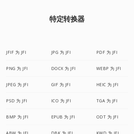
特定转换器
JFIF 为 JFI
JPG 为 JFI
PDF 为 JFI
PNG 为 JFI
DOCX 为 JFI
WEBP 为 JFI
JPEG 为 JFI
GIF 为 JFI
HEIC 为 JFI
PSD 为 JFI
ICO 为 JFI
TGA 为 JFI
BMP 为 JFI
EPUB 为 JFI
ODT 为 JFI
ABW 为 JFI
DBK 为 JFI
KWD 为 JFI