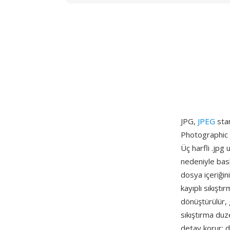
JPG,
JPEG
stan
Photographic 
Üç harfli .jp
nedeniyle bask
dosya içeriğin
kayıplı sıkıştı
dönüştürülür, 
sıkıştırma duz
detay korur; d