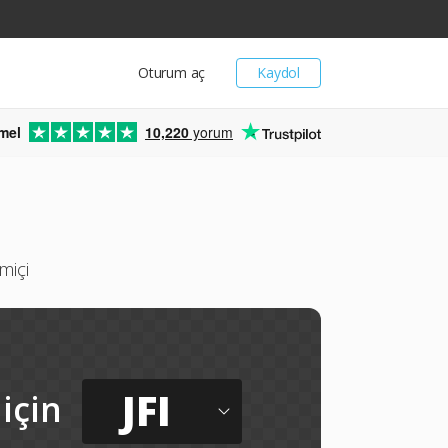
Oturum aç
Kaydol
mel
10,220
yorum
miçi
JFI
için