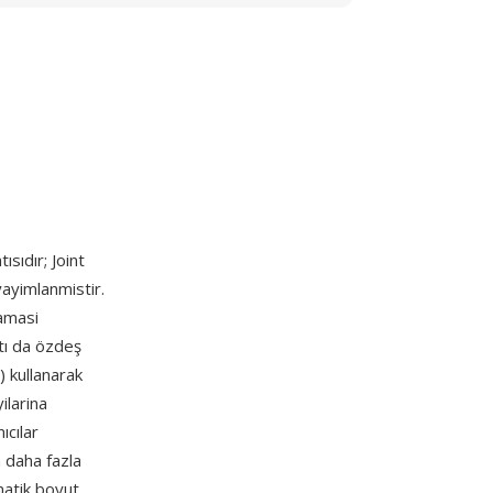
ısıdır; Joint
ayimlanmistir.
lamasi
ntı da özdeş
) kullanarak
ilarina
ıcılar
a daha fazla
matik boyut