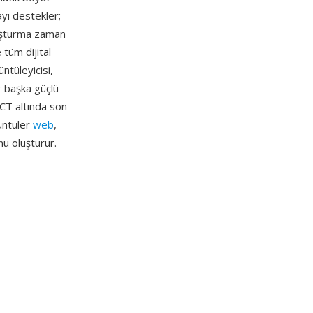
ayi destekler;
luşturma zaman
tüm dijital
ntüleyicisi,
ir başka güçlü
CT altında son
rüntüler
web
,
nu oluşturur.