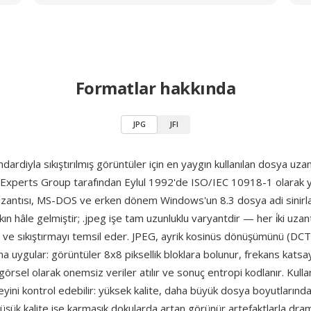
Formatlar hakkında
JPG
JFI
dardiyla sıkıştırılmış görüntüler için en yaygın kullanılan dosya uzant
Experts Group tarafından Eylul 1992'de ISO/IEC 10918-1 olarak y
g uzantısı, MS-DOS ve erken dönem Windows'un 8.3 dosya adi sinir
ın hâle gelmiştir; .jpeg işe tam uzunluklu varyantdir — her i̇ki uza
i ve sıkıştırmayı temsil eder. JPEG, ayrik kosinüs dönüşümünü (DCT
rma uygular: görüntüler 8x8 piksellik bloklara bolunur, frekans katsay
görsel olarak onemsiz veriler atılır ve sonuç entropi kodlanır. Kullan
eyini kontrol edebilir: yüksek kalite, daha büyük dosya boyutlarınd
üşük kalite işe karmaşık dokularda artan görünür artefaktlarla dra