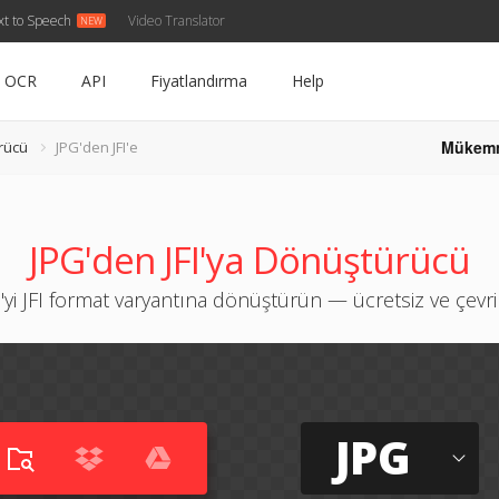
xt to Speech
Video Translator
OCR
API
Fiyatlandırma
Help
Mükem
rücü
JPG'den JFI'e
JPG'den JFI'ya Dönüştürücü
'yi JFI format varyantına dönüştürün — ücretsiz ve çevri
JPG