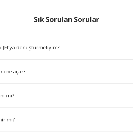
Sık Sorulan Sorular
i JFI'ya dönüştürmeliyim?
ını ne açar?
ynı mı?
nir mi?