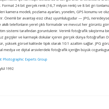
r. Format 24 bit gerçek renk (16,7 milyon renk) ve 8 bit gri tonlam
ileri kamera modeli, pozlama ayarları, yonelim, GPS konumu ve o
ir. Önemli bir avantajı esiz cihaz uyumlulugudur — JPG, neredeyse 
 akıllı telefonların yerel çıktı formatıdır ve mevcut her görüntü görü
letim sistemi tarafından goruntulenir. Verimli fotoğrafik sıkıştırma b
uz geçişler ve karmaşık dokular içeren gerçek dünya fotoğrafları D
kisir, yüksek görsel kalitede tipik olarak 10:1 azaltim sağlar. JPG gö
l medya ve dijital arsivlerdeki fotoğrafik içeriğin büyük cogunlugu
nt Photographic Experts Group
Eylül 1992