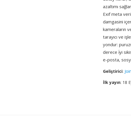
azaltımı sağla
Exif meta ver
damgasini içer
kameraların ve
tarayıcı ve iş
yondur: puruz
derece i̇yi si
e-posta, sosya
Geliştirici
:
Joi
İlk yayın
: 18 