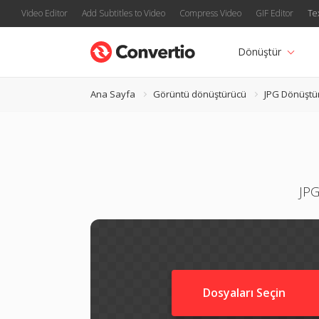
Video Editor
Add Subtitles to Video
Compress Video
GIF Editor
Te
Dönüştür
Ana Sayfa
Görüntü dönüştürücü
JPG Dönüştü
JPG
Dosyaları Seçin