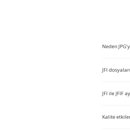
Neden JPG'y
JFI dosyalar
JFI ile JFIF a
Kalite etkile