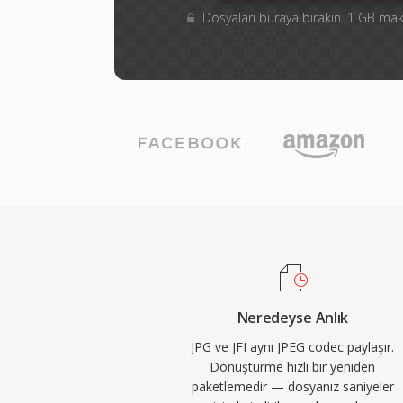
Dosyaları buraya bırakın. 1 GB m
Neredeyse Anlık
JPG ve JFI aynı JPEG codec paylaşır.
Dönüştürme hızlı bir yeniden
paketlemedir — dosyanız saniyeler