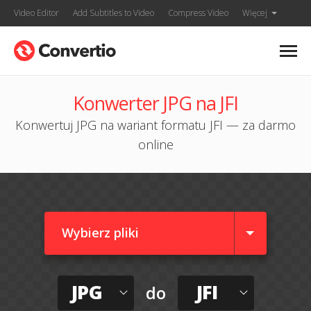
Video Editor
Add Subtitles to Video
Compress Video
Więcej
Konwerter JPG na JFI
Konwertuj JPG na wariant formatu JFI — za darmo
online
Wybierz pliki
JPG
JFI
do