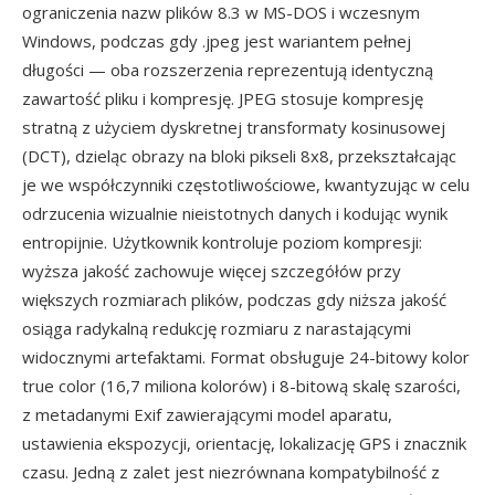
ograniczenia nazw plików 8.3 w MS-DOS i wczesnym
Windows, podczas gdy .jpeg jest wariantem pełnej
długości — oba rozszerzenia reprezentują identyczną
zawartość pliku i kompresję. JPEG stosuje kompresję
stratną z użyciem dyskretnej transformaty kosinusowej
(DCT), dzieląc obrazy na bloki pikseli 8x8, przekształcając
je we współczynniki częstotliwościowe, kwantyzując w celu
odrzucenia wizualnie nieistotnych danych i kodując wynik
entropijnie. Użytkownik kontroluje poziom kompresji:
wyższa jakość zachowuje więcej szczegółów przy
większych rozmiarach plików, podczas gdy niższa jakość
osiąga radykalną redukcję rozmiaru z narastającymi
widocznymi artefaktami. Format obsługuje 24-bitowy kolor
true color (16,7 miliona kolorów) i 8-bitową skalę szarości,
z metadanymi Exif zawierającymi model aparatu,
ustawienia ekspozycji, orientację, lokalizację GPS i znacznik
czasu. Jedną z zalet jest niezrównana kompatybilność z