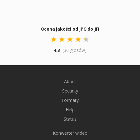
Ocena jakości od JPG do JFI
4.3
(36 głosów)
About
Security
Formaty
Help
Status
Konwerter wideo