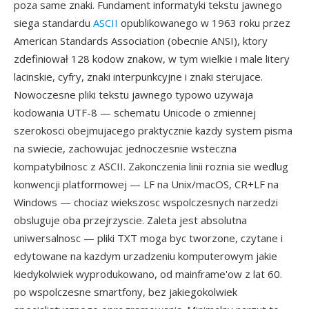
poza same znaki. Fundament informatyki tekstu jawnego
siega standardu
ASCII
opublikowanego w 1963 roku przez
American Standards Association (obecnie ANSI), ktory
zdefiniował 128 kodow znakow, w tym wielkie i male litery
lacinskie, cyfry, znaki interpunkcyjne i znaki sterujace.
Nowoczesne pliki tekstu jawnego typowo uzywaja
kodowania UTF-8 — schematu Unicode o zmiennej
szerokosci obejmujacego praktycznie kazdy system pisma
na swiecie, zachowujac jednoczesnie wsteczna
kompatybilnosc z ASCII. Zakonczenia linii roznia sie wedlug
konwencji platformowej — LF na Unix/macOS, CR+LF na
Windows — chociaz wiekszosc wspolczesnych narzedzi
obsluguje oba przejrzyscie. Zaleta jest absolutna
uniwersalnosc — pliki TXT moga byc tworzone, czytane i
edytowane na kazdym urzadzeniu komputerowym jakie
kiedykolwiek wyprodukowano, od mainframe'ow z lat 60.
po wspolczesne smartfony, bez jakiegokolwiek