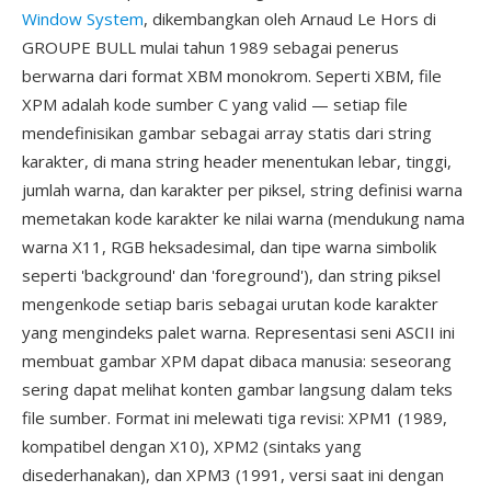
Window System
, dikembangkan oleh Arnaud Le Hors di
GROUPE BULL mulai tahun 1989 sebagai penerus
berwarna dari format XBM monokrom. Seperti XBM, file
XPM adalah kode sumber C yang valid — setiap file
mendefinisikan gambar sebagai array statis dari string
karakter, di mana string header menentukan lebar, tinggi,
jumlah warna, dan karakter per piksel, string definisi warna
memetakan kode karakter ke nilai warna (mendukung nama
warna X11, RGB heksadesimal, dan tipe warna simbolik
seperti 'background' dan 'foreground'), dan string piksel
mengenkode setiap baris sebagai urutan kode karakter
yang mengindeks palet warna. Representasi seni ASCII ini
membuat gambar XPM dapat dibaca manusia: seseorang
sering dapat melihat konten gambar langsung dalam teks
file sumber. Format ini melewati tiga revisi: XPM1 (1989,
kompatibel dengan X10), XPM2 (sintaks yang
disederhanakan), dan XPM3 (1991, versi saat ini dengan