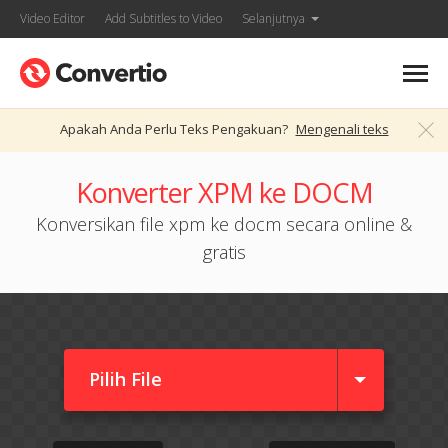
Video Editor
Add Subtitles to Video
Selanjutnya
Apakah Anda Perlu Teks Pengakuan?
Mengenali teks
Konverter XPM ke DOCM
Konversikan file xpm ke docm secara online &
gratis
Pilih File