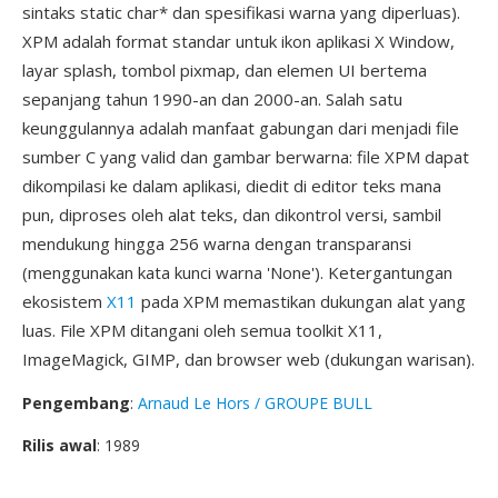
sintaks static char* dan spesifikasi warna yang diperluas).
XPM adalah format standar untuk ikon aplikasi X Window,
layar splash, tombol pixmap, dan elemen UI bertema
sepanjang tahun 1990-an dan 2000-an. Salah satu
keunggulannya adalah manfaat gabungan dari menjadi file
sumber C yang valid dan gambar berwarna: file XPM dapat
dikompilasi ke dalam aplikasi, diedit di editor teks mana
pun, diproses oleh alat teks, dan dikontrol versi, sambil
mendukung hingga 256 warna dengan transparansi
(menggunakan kata kunci warna 'None'). Ketergantungan
ekosistem
X11
pada XPM memastikan dukungan alat yang
luas. File XPM ditangani oleh semua toolkit X11,
ImageMagick, GIMP, dan browser web (dukungan warisan).
Pengembang
:
Arnaud Le Hors / GROUPE BULL
Rilis awal
: 1989