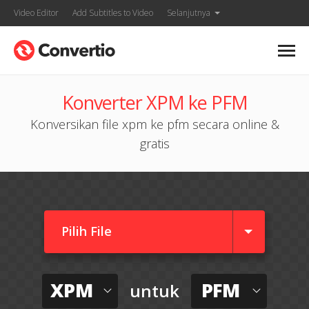
Video Editor
Add Subtitles to Video
Selanjutnya
Konverter XPM ke PFM
Konversikan file xpm ke pfm secara online &
gratis
Pilih File
XPM
PFM
untuk