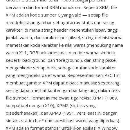
berwarna dari format XBM monokrom. Seperti XBM, file
XPM adalah kode sumber C yang valid — setiap file
mendefinisikan gambar sebagai array statis dari string
karakter, di mana string header menentukan lebar, tinggi,
jumlah warna, dan karakter per piksel, string definisi warna
memetakan kode karakter ke nilai warna (mendukung nama
warna X11, RGB heksadesimal, dan tipe warna simbolik
seperti 'background' dan 'foreground'), dan string piksel
mengenkode setiap baris sebagai urutan kode karakter
yang mengindeks palet warna. Representasi seni ASCII ini
membuat gambar XPM dapat dibaca manusia: seseorang
sering dapat melihat konten gambar langsung dalam teks
file sumber. Format ini melewati tiga revisi: XPM1 (1989,
kompatibel dengan X10), XPM2 (sintaks yang
disederhanakan), dan XPM3 (1991, versi saat ini dengan
sintaks static char* dan spesifikasi warna yang diperluas).
XPM adalah format standar untuk ikon aplikasi X Window,