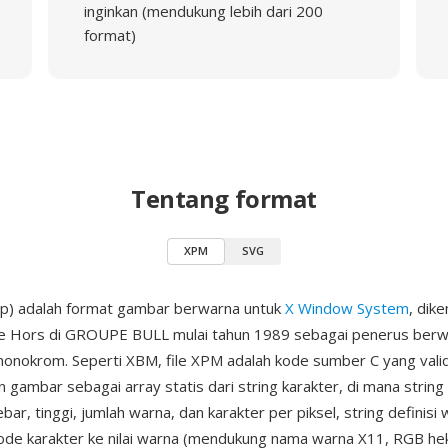
inginkan (mendukung lebih dari 200
format)
Tentang format
XPM
SVG
p) adalah format gambar berwarna untuk
X Window System
, dik
Le Hors di GROUPE BULL mulai tahun 1989 sebagai penerus berw
nokrom. Seperti XBM, file XPM adalah kode sumber C yang valid
n gambar sebagai array statis dari string karakter, di mana strin
ar, tinggi, jumlah warna, dan karakter per piksel, string definisi
de karakter ke nilai warna (mendukung nama warna X11, RGB he