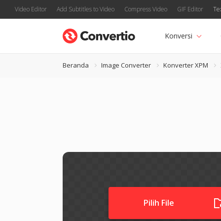
Video Editor
Add Subtitles to Video
Compress Video
GIF Editor
Te
Konversi
Beranda
Image Converter
Konverter XPM
Pilih File