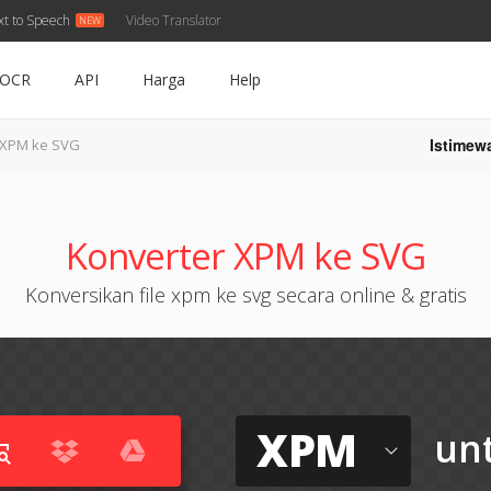
xt to Speech
Video Translator
OCR
API
Harga
Help
Istimew
XPM ke SVG
Konverter XPM ke SVG
Konversikan file xpm ke svg secara online & gratis
XPM
un