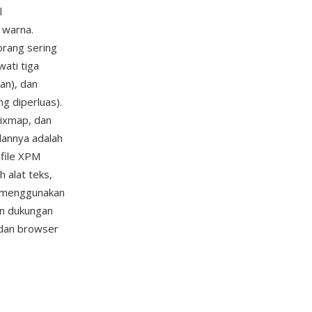
l
 warna.
orang sering
ati tiga
an), dan
ng diperluas).
pixmap, dan
lannya adalah
 file XPM
h alat teks,
 (menggunakan
n dukungan
 dan browser