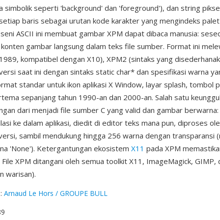
 simbolik seperti 'background' dan 'foreground'), dan string pikse
tiap baris sebagai urutan kode karakter yang mengindeks palet
seni ASCII ini membuat gambar XPM dapat dibaca manusia: sese
 konten gambar langsung dalam teks file sumber. Format ini melew
(1989, kompatibel dengan X10), XPM2 (sintaks yang disederhanak
rsi saat ini dengan sintaks static char* dan spesifikasi warna ya
rmat standar untuk ikon aplikasi X Window, layar splash, tombol 
tema sepanjang tahun 1990-an dan 2000-an. Salah satu keunggu
gan dari menjadi file sumber C yang valid dan gambar berwarna:
asi ke dalam aplikasi, diedit di editor teks mana pun, diproses ole
 versi, sambil mendukung hingga 256 warna dengan transparansi
rna 'None'). Ketergantungan ekosistem
X11
pada XPM memastika
s. File XPM ditangani oleh semua toolkit X11, ImageMagick, GIMP,
 warisan).
g
:
Arnaud Le Hors / GROUPE BULL
89