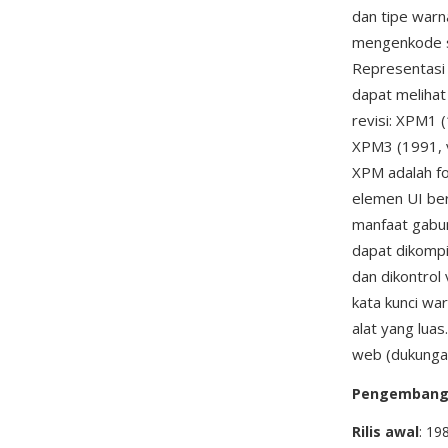
dan tipe warna
mengenkode se
Representasi 
dapat melihat
revisi: XPM1 
XPM3 (1991, ve
XPM adalah fo
elemen UI ber
manfaat gabun
dapat dikompil
dan dikontrol
kata kunci wa
alat yang lua
web (dukungan
Pengemban
Rilis awal
: 19