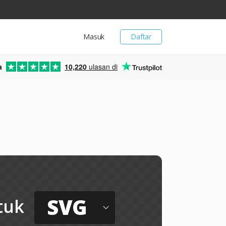
Masuk
Daftar
a
10,220
ulasan di
SVG
tuk