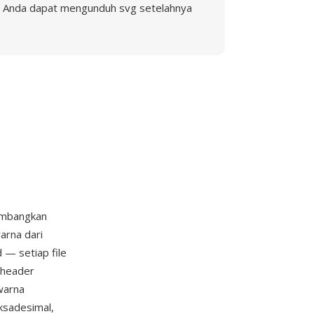
Anda dapat mengunduh svg setelahnya
embangkan
arna dari
 — setiap file
g header
 warna
ksadesimal,