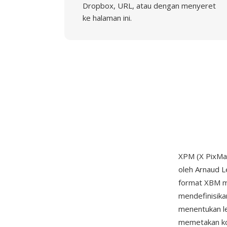
Dropbox, URL, atau dengan menyeret
ke halaman ini.
XPM (X PixMa
oleh Arnaud 
format XBM mo
mendefinisika
menentukan leb
memetakan ko