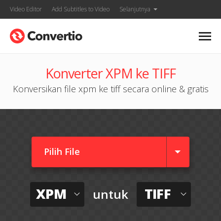
Video Editor
Add Subtitles to Video
Selanjutnya
Konverter XPM ke TIFF
Konversikan file xpm ke tiff secara online & gratis
Pilih File
XPM
TIFF
untuk