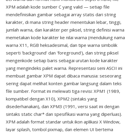
XPM adalah kode sumber C yang valid — setiap file
mendefinisikan gambar sebagai array statis dari string
karakter, di mana string header menentukan lebar, tinggi,
jumlah warna, dan karakter per piksel, string definisi warna
memetakan kode karakter ke nilai warna (mendukung nama
warna X11, RGB heksadesimal, dan tipe warna simbolik
seperti 'background' dan 'foreground'), dan string piksel
mengenkode setiap baris sebagai urutan kode karakter
yang mengindeks palet warna. Representasi seni ASCII ini
membuat gambar XPM dapat dibaca manusia: seseorang
sering dapat melihat konten gambar langsung dalam teks
file sumber. Format ini melewati tiga revisi: XPM1 (1989,
kompatibel dengan X10), XPM2 (sintaks yang
disederhanakan), dan XPM3 (1991, versi saat ini dengan
sintaks static char* dan spesifikasi warna yang diperluas).
XPM adalah format standar untuk ikon aplikasi X Window,
layar splash, tombol pixmap, dan elemen UI bertema