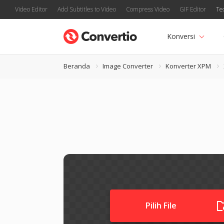
Video Editor
Add Subtitles to Video
Compress Video
GIF Editor
Te
Konversi
Beranda
Image Converter
Konverter XPM
Pilih File