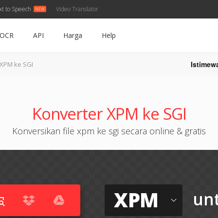
xt to Speech
Video Translator
OCR
API
Harga
Help
Istimew
XPM ke SGI
Konverter XPM ke SGI
Konversikan file xpm ke sgi secara online & gratis
XPM
un