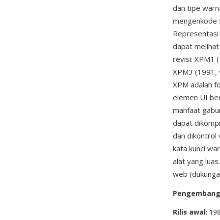
dan tipe warna
mengenkode se
Representasi 
dapat melihat
revisi: XPM1 
XPM3 (1991, ve
XPM adalah fo
elemen UI ber
manfaat gabun
dapat dikompil
dan dikontrol
kata kunci wa
alat yang lua
web (dukungan
Pengemban
Rilis awal
: 19