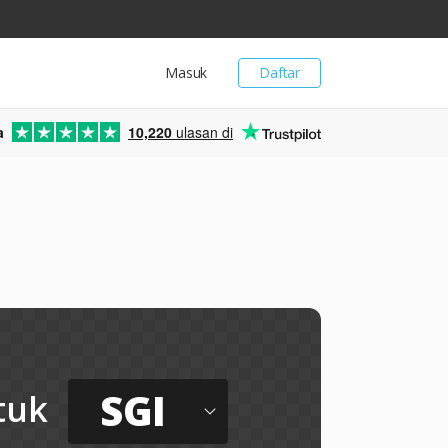
Masuk
Daftar
a
10,220
ulasan di
SGI
tuk