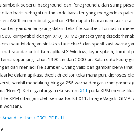
 simbolik seperti 'background' dan 'foreground'), dan string pikse
tiap baris sebagai urutan kode karakter yang mengindeks palet
seni ASCII ini membuat gambar XPM dapat dibaca manusia: sese
 konten gambar langsung dalam teks file sumber. Format ini melew
(1989, kompatibel dengan X10), XPM2 (sintaks yang disederhanak
rsi saat ini dengan sintaks static char* dan spesifikasi warna ya
rmat standar untuk ikon aplikasi X Window, layar splash, tombol 
tema sepanjang tahun 1990-an dan 2000-an. Salah satu keunggu
gan dari menjadi file sumber C yang valid dan gambar berwarna:
asi ke dalam aplikasi, diedit di editor teks mana pun, diproses ole
 versi, sambil mendukung hingga 256 warna dengan transparansi
rna 'None'). Ketergantungan ekosistem
X11
pada XPM memastika
s. File XPM ditangani oleh semua toolkit X11, ImageMagick, GIMP,
 warisan).
g
:
Arnaud Le Hors / GROUPE BULL
89