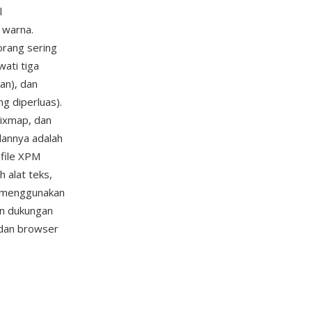
l
 warna.
orang sering
ati tiga
an), dan
ng diperluas).
pixmap, dan
lannya adalah
 file XPM
h alat teks,
 (menggunakan
n dukungan
 dan browser