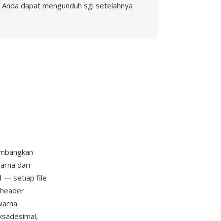
Anda dapat mengunduh sgi setelahnya
embangkan
arna dari
 — setiap file
g header
 warna
ksadesimal,