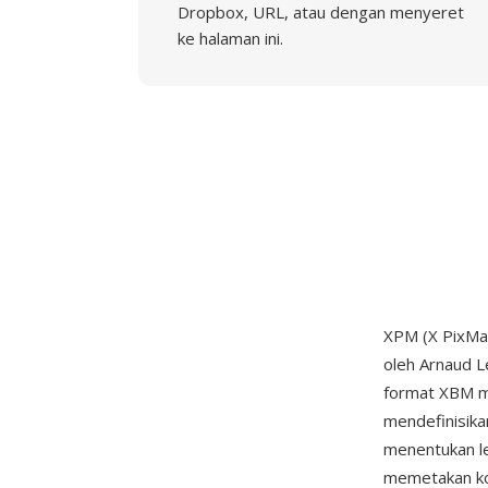
Dropbox, URL, atau dengan menyeret
ke halaman ini.
XPM (X PixMa
oleh Arnaud 
format XBM mo
mendefinisika
menentukan leb
memetakan ko