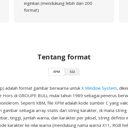
inginkan (mendukung lebih dari 200
format)
Tentang format
XPM
SGI
p) adalah format gambar berwarna untuk
X Window System
, dik
Le Hors di GROUPE BULL mulai tahun 1989 sebagai penerus berw
nokrom. Seperti XBM, file XPM adalah kode sumber C yang valid
n gambar sebagai array statis dari string karakter, di mana strin
ar, tinggi, jumlah warna, dan karakter per piksel, string definisi
de karakter ke nilai warna (mendukung nama warna X11, RGB he