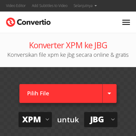
Video Editor
Add Subtitles to Video
Selanjutnya
Konverter XPM ke JBG
Konversikan file xpm ke jbg secara online & gratis
Pilih File
XPM
JBG
untuk