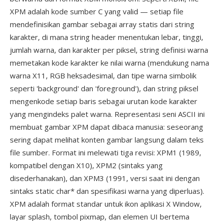
XPM adalah kode sumber C yang valid — setiap file
mendefinisikan gambar sebagai array statis dari string
karakter, di mana string header menentukan lebar, tinggi,
jumlah warna, dan karakter per piksel, string definisi warna
memetakan kode karakter ke nilai warna (mendukung nama
warna X11, RGB heksadesimal, dan tipe warna simbolik
seperti 'background' dan 'foreground'), dan string piksel
mengenkode setiap baris sebagai urutan kode karakter
yang mengindeks palet warna. Representasi seni ASCII ini
membuat gambar XPM dapat dibaca manusia: seseorang
sering dapat melihat konten gambar langsung dalam teks
file sumber. Format ini melewati tiga revisi: XPM1 (1989,
kompatibel dengan X10), XPM2 (sintaks yang
disederhanakan), dan XPM3 (1991, versi saat ini dengan
sintaks static char* dan spesifikasi warna yang diperluas).
XPM adalah format standar untuk ikon aplikasi X Window,
layar splash, tombol pixmap, dan elemen UI bertema