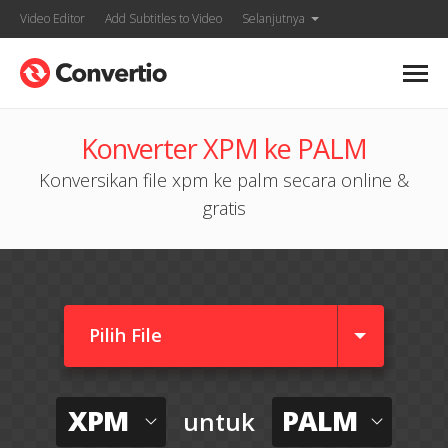
Video Editor
Add Subtitles to Video
Selanjutnya
Konverter XPM ke PALM
Konversikan file xpm ke palm secara online &
gratis
Pilih File
XPM
PALM
untuk