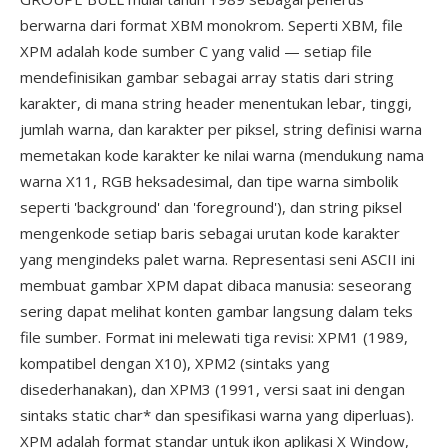
berwarna dari format XBM monokrom. Seperti XBM, file
XPM adalah kode sumber C yang valid — setiap file
mendefinisikan gambar sebagai array statis dari string
karakter, di mana string header menentukan lebar, tinggi,
jumlah warna, dan karakter per piksel, string definisi warna
memetakan kode karakter ke nilai warna (mendukung nama
warna X11, RGB heksadesimal, dan tipe warna simbolik
seperti 'background' dan 'foreground'), dan string piksel
mengenkode setiap baris sebagai urutan kode karakter
yang mengindeks palet warna. Representasi seni ASCII ini
membuat gambar XPM dapat dibaca manusia: seseorang
sering dapat melihat konten gambar langsung dalam teks
file sumber. Format ini melewati tiga revisi: XPM1 (1989,
kompatibel dengan X10), XPM2 (sintaks yang
disederhanakan), dan XPM3 (1991, versi saat ini dengan
sintaks static char* dan spesifikasi warna yang diperluas).
XPM adalah format standar untuk ikon aplikasi X Window,