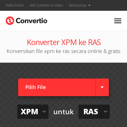
Video Editor
Add Subtitles to Video
Selanjutnya
Konverter XPM ke RAS
Konversikan file xpm ke ras secara online & gratis
Pilih File
XPM
RAS
untuk