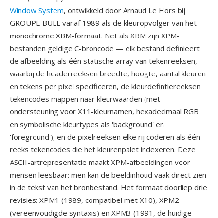
Window System
, ontwikkeld door Arnaud Le Hors bij
GROUPE BULL vanaf 1989 als de kleuropvolger van het
monochrome XBM-formaat. Net als XBM zijn XPM-
bestanden geldige C-broncode — elk bestand definieert
de afbeelding als één statische array van tekenreeksen,
waarbij de headerreeksen breedte, hoogte, aantal kleuren
en tekens per pixel specificeren, de kleurdefintiereeksen
tekencodes mappen naar kleurwaarden (met
ondersteuning voor X11-kleurnamen, hexadecimaal RGB
en symbolische kleurtypes als 'background' en
'foreground'), en de pixelreeksen elke rij coderen als één
reeks tekencodes die het kleurenpalet indexeren. Deze
ASCII-artrepresentatie maakt XPM-afbeeldingen voor
mensen leesbaar: men kan de beeldinhoud vaak direct zien
in de tekst van het bronbestand. Het formaat doorliep drie
revisies: XPM1 (1989, compatibel met X10), XPM2
(vereenvoudigde syntaxis) en XPM3 (1991, de huidige