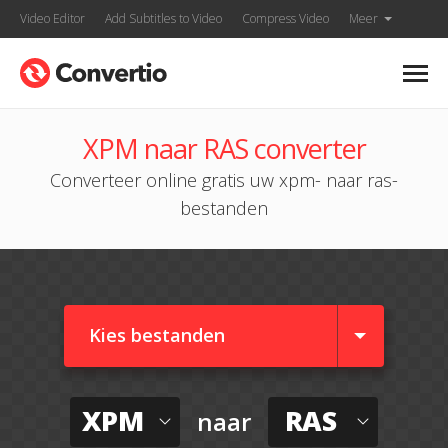
Video Editor
Add Subtitles to Video
Compress Video
Meer
XPM naar RAS converter
Converteer online gratis uw xpm- naar ras-
bestanden
Kies bestanden
XPM
RAS
naar