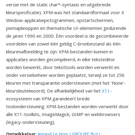
versie met de static char*-syntaxis en uitgebreide
kleurspecificatie). XPM was het standaardformaat voor X
Window-applicatiepictogrammen, opstartschermen,
pixmapknoppen en thematische UI-elementen gedurende
de jaren 1990 en 2000. Één voordeel is de gecombineerde
voordelen van zowel één geldig C-bronbestand als één
kleurenafbeelding te zijn: XPM-bestanden kunnen in
applicaties worden gecompileerd, in elke teksteditor
worden bewerkt, door teksttools worden verwerkt en
onder versiebeheer worden geplaatst, terwijl ze tot 256
kleuren met transparantie ondersteunen (met het 'None'-
kleursleutelwoord). De afhankelijkheid van het
X11
-
ecosysteem van XPM garandeert brede
toolondersteuning. XPM-bestanden worden verwerkt door
alle X11-toolkits, ImageMagick, GIMP en webbrowsers
(legacy-ondersteuning).
Ontwikkelaar
:
Arnaud Le Hors / GROUPE BULL