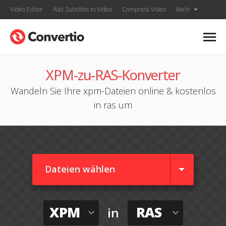
Video Editor
Add Subtitles to Video
Compress Video
Mehr
XPM-zu-RAS-Konverter
Wandeln Sie Ihre xpm-Dateien online & kostenlos
in ras um
Dateien wählen
XPM
RAS
in