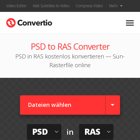
Video Editor
Add Subtitles to Video
Compress Video
Mehr
PSD to RAS Converter
PSD in RAS kostenlos konvertieren — Sun-
Rasterfile online
Dateien wählen
PSD
RAS
in