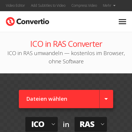
Video Editor
Add Subtitles to Video
Compress Video
Mehr
ICO in RAS Converter
ICO in RAS umwandeln — kostenlos im Browser,
ohne Software
Dateien wählen
ICO
RAS
in