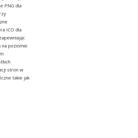
ne PNG dla
rzy
czne
ra ICO dla
 zapewniając
a na poziomie
zm
tkich
cji stron w
czne takie jak