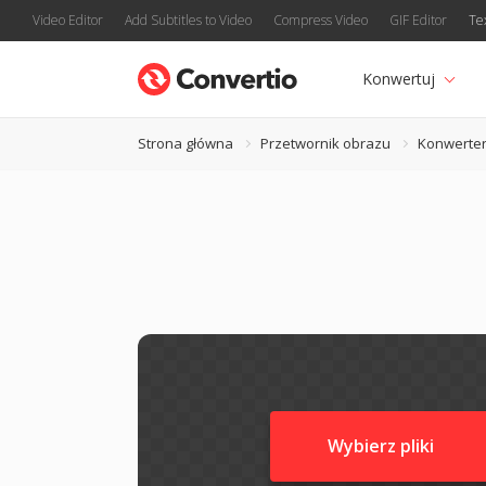
Video Editor
Add Subtitles to Video
Compress Video
GIF Editor
Te
Konwertuj
Strona główna
Przetwornik obrazu
Konwerter
Wybierz pliki