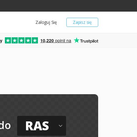
Zaloguj Się
Zapisz się
y
10,220
opinii na
RAS
do