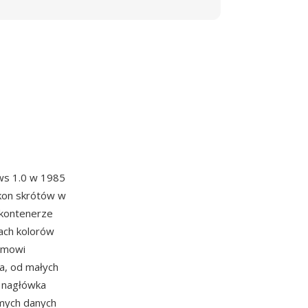
ws 1.0 w 1985
 ikon skrótów w
 kontenerze
iach kolorów
temowi
a, od małych
z nagłówka
mych danych