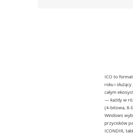
ICO to format
roku i służący
całym ekosys
— każdy w róż
(4-bitowa, 8-
Windows wybr
przycisków pa
ICONDIR, tab