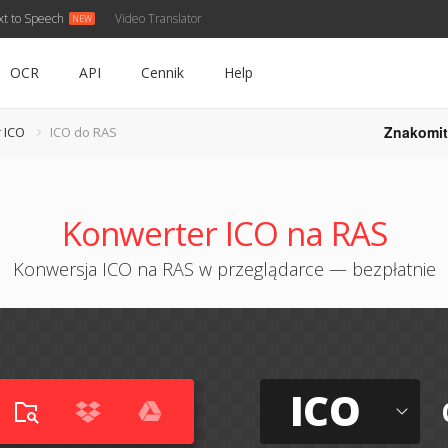
xt to Speech
Video Translator
OCR
API
Cennik
Help
Znakomit
 ICO
ICO do RAS
Konwerter ICO na RAS
Konwersja ICO na RAS w przeglądarce — bezpłatnie
ICO