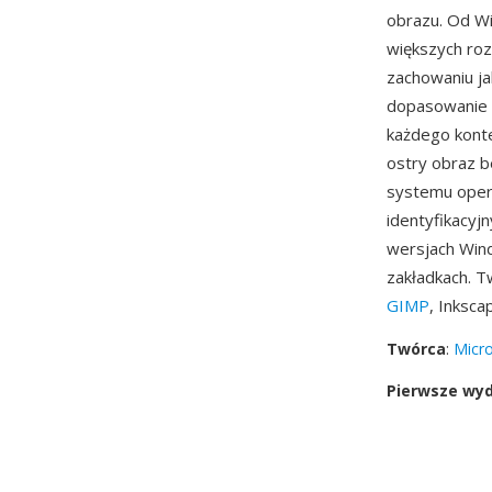
obrazu. Od W
większych roz
zachowaniu ja
dopasowanie 
każdego konte
ostry obraz b
systemu opera
identyfikacyj
wersjach Wind
zakładkach. T
GIMP
, Inksc
Twórca
:
Micro
Pierwsze wy