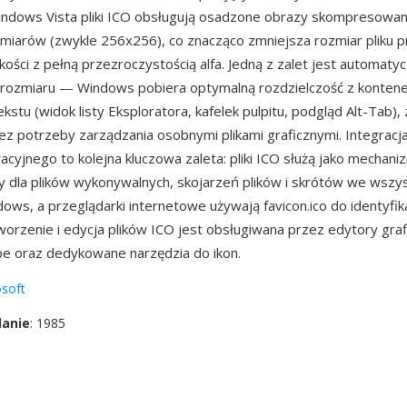
indows Vista pliki ICO obsługują osadzone obrazy skompresowa
miarów (zwykle 256x256), co znacząco zmniejsza rozmiar pliku p
kości z pełną przezroczystością alfa. Jedną z zalet jest automaty
rozmiaru — Windows pobiera optymalną rozdzielczość z kontene
kstu (widok listy Eksploratora, kafelek pulpitu, podgląd Alt-Tab),
ez potrzeby zarządzania osobnymi plikami graficznymi. Integracj
cyjnego to kolejna kluczowa zaleta: pliki ICO służą jako mechani
ny dla plików wykonywalnych, skojarzeń plików i skrótów we wszys
ows, a przeglądarki internetowe używają favicon.ico do identyfika
worzenie i edycja plików ICO jest obsługiwana przez edytory grafi
ape oraz dedykowane narzędzia do ikon.
soft
danie
: 1985