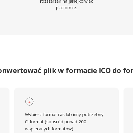
rozszerzeń na jakiejkolwiek
platformie.
onwertować plik w formacie ICO do f
2
Wybierz format ras lub inny potrzebny
Ci format (spośród ponad 200
wspieranych formatów).