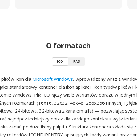
O formatach
ICO
RAS
 plików ikon dla
Microsoft Windows
, wprowadzony wraz z Windo
 jako standardowy kontener dla ikon aplikacji, ikon typów plików i
temie Windows. Plik ICO łączy wiele wariantów obrazu w jednym
nych rozmiarach (16x16, 32x32, 48x48, 256x256 i innych) i głęb
bitowa, 24-bitowa, 32-bitowa z kanałem alfa) — pozwalając sys
ać najodpowiedniejszy obraz dla każdego kontekstu wyświetlani
ska zadań po duże ikony pulpitu. Struktura kontenera składa się 
licy rekordów ICONDIRENTRY opisujących każdy wariant oraz sa