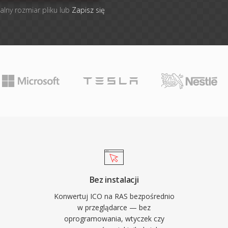
alny rozmiar pliku lub
Zapisz się
Bez instalacji
Konwertuj ICO na RAS bezpośrednio
w przeglądarce — bez
oprogramowania, wtyczek czy