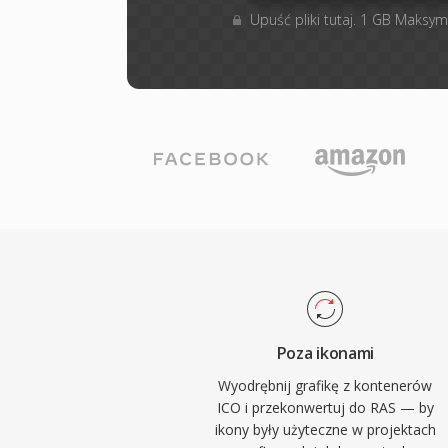
Upuść pliki tutaj. 1 GB Maksym
Poza ikonami
Wyodrębnij grafikę z kontenerów
ICO i przekonwertuj do RAS — by
ikony były użyteczne w projektach