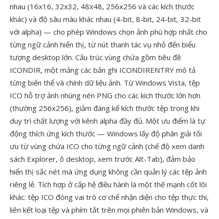
nhau (16x16, 32x32, 48x48, 256x256 và các kích thước
khác) và độ sâu màu khác nhau (4-bit, 8-bit, 24-bit, 32-bit
với alpha) — cho phép Windows chọn ảnh phù hợp nhất cho
từng ngữ cảnh hiển thị, từ nút thanh tác vụ nhỏ đến biểu
tượng desktop lớn. Cấu trúc vùng chứa gồm tiêu đề
ICONDIR, một mảng các bản ghi ICONDIRENTRY mô tả
từng biến thể và chính dữ liệu ảnh. Từ Windows Vista, tệp
ICO hỗ trợ ảnh nhúng nén PNG cho các kích thước lớn hơn
(thường 256x256), giảm đáng kể kích thước tệp trong khi
duy trì chất lượng với kênh alpha đầy đủ. Một ưu điểm là tự
động thích ứng kích thước — Windows lấy độ phân giải tối
ưu từ vùng chứa ICO cho từng ngữ cảnh (chế độ xem danh
sách Explorer, ô desktop, xem trước Alt-Tab), đảm bảo
hiển thị sắc nét mà ứng dụng không cần quản lý các tệp ảnh
riêng lẻ. Tích hợp ở cấp hệ điều hành là một thế mạnh cốt lõi
khác: tệp ICO đóng vai trò cơ chế nhận diện cho tệp thực thi,
liên kết loại tệp và phím tắt trên mọi phiên bản Windows, và