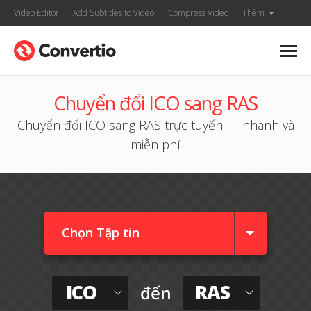
Video Editor
Add Subtitles to Video
Compress Video
Thêm
Chuyển đổi ICO sang RAS
Chuyển đổi ICO sang RAS trực tuyến — nhanh và
miễn phí
Chọn Tập tin
ICO
RAS
đến