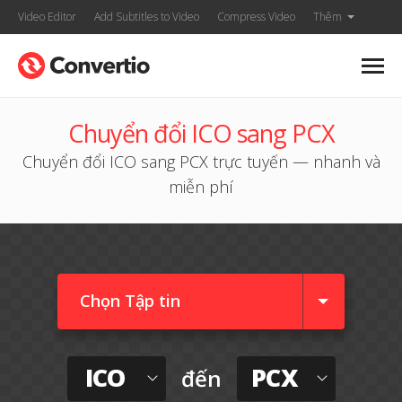
Video Editor
Add Subtitles to Video
Compress Video
Thêm
Chuyển đổi ICO sang PCX
Chuyển đổi ICO sang PCX trực tuyến — nhanh và
miễn phí
Chọn Tập tin
ICO
PCX
đến