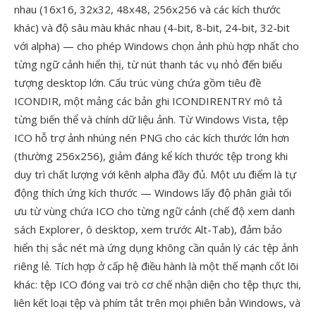
nhau (16x16, 32x32, 48x48, 256x256 và các kích thước
khác) và độ sâu màu khác nhau (4-bit, 8-bit, 24-bit, 32-bit
với alpha) — cho phép Windows chọn ảnh phù hợp nhất cho
từng ngữ cảnh hiển thị, từ nút thanh tác vụ nhỏ đến biểu
tượng desktop lớn. Cấu trúc vùng chứa gồm tiêu đề
ICONDIR, một mảng các bản ghi ICONDIRENTRY mô tả
từng biến thể và chính dữ liệu ảnh. Từ Windows Vista, tệp
ICO hỗ trợ ảnh nhúng nén PNG cho các kích thước lớn hơn
(thường 256x256), giảm đáng kể kích thước tệp trong khi
duy trì chất lượng với kênh alpha đầy đủ. Một ưu điểm là tự
động thích ứng kích thước — Windows lấy độ phân giải tối
ưu từ vùng chứa ICO cho từng ngữ cảnh (chế độ xem danh
sách Explorer, ô desktop, xem trước Alt-Tab), đảm bảo
hiển thị sắc nét mà ứng dụng không cần quản lý các tệp ảnh
riêng lẻ. Tích hợp ở cấp hệ điều hành là một thế mạnh cốt lõi
khác: tệp ICO đóng vai trò cơ chế nhận diện cho tệp thực thi,
liên kết loại tệp và phím tắt trên mọi phiên bản Windows, và