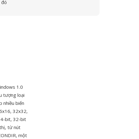
đó
Windows 1.0
u tượng loại
p nhiều biến
16x16, 32x32,
4-bit, 32-bit
hị, từ nút
 ICONDIR, một