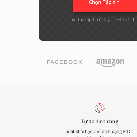
Chọn Tập tin
Thả tập tin ở đây. 1 GB Kích th
Tự do định dạng
Thoát khỏi hạn chế định dạng ICO —