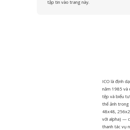
tập tin vào trang này.
ICO là định d
năm 1985 và đ
tệp và biểu t
thể ảnh trong
48x48, 256x256
với alpha) — 
thanh tác vụ 