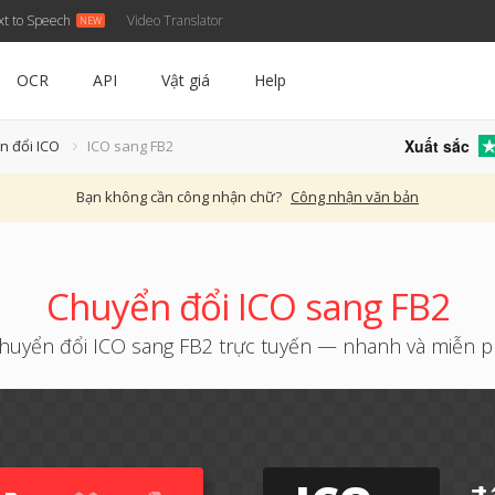
xt to Speech
Video Translator
OCR
API
Vật giá
Help
Xuất sắc
n đổi ICO
ICO sang FB2
Bạn không cần công nhận chữ?
Công nhận văn bản
Chuyển đổi ICO sang FB2
huyển đổi ICO sang FB2 trực tuyến — nhanh và miễn p