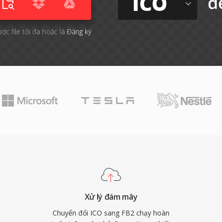
ICO
đ
ước file tối đa hoặc là
Đăng ký
Xử lý đám mây
Chuyển đổi ICO sang FB2 chạy hoàn