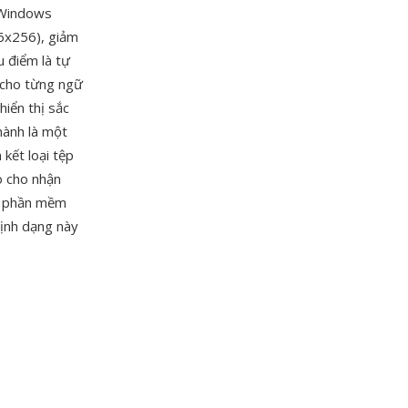
 Windows
56x256), giảm
u điểm là tự
 cho từng ngữ
iển thị sắc
hành là một
 kết loại tệp
o cho nhận
ác phần mềm
định dạng này