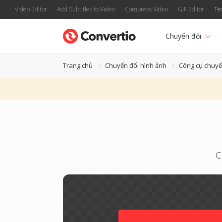
Video Editor
Add Subtitles to Video
Compress Video
GIF Editor
Te
Chuyển đổi
Trang chủ
Chuyển đổi hình ảnh
Công cụ chuyể
C