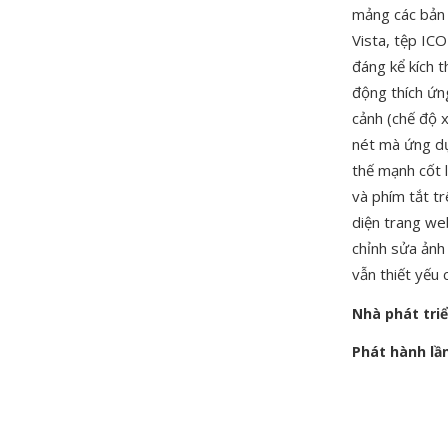
mảng các bản 
Vista, tệp IC
đáng kể kích t
động thích ứn
cảnh (chế độ 
nét mà ứng dụ
thế mạnh cốt l
và phím tắt t
diện trang we
chỉnh sửa ản
vẫn thiết yếu
Nhà phát tri
Phát hành lầ