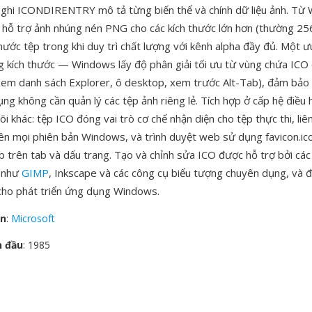
ghi ICONDIRENTRY mô tả từng biến thể và chính dữ liệu ảnh. Từ
O hỗ trợ ảnh nhúng nén PNG cho các kích thước lớn hơn (thường 2
hước tệp trong khi duy trì chất lượng với kênh alpha đầy đủ. Một ư
g kích thước — Windows lấy độ phân giải tối ưu từ vùng chứa ICO
xem danh sách Explorer, ô desktop, xem trước Alt-Tab), đảm bảo h
ng không cần quản lý các tệp ảnh riêng lẻ. Tích hợp ở cấp hệ điều 
õi khác: tệp ICO đóng vai trò cơ chế nhận diện cho tệp thực thi, liên
rên mọi phiên bản Windows, và trình duyệt web sử dụng favicon.ic
b trên tab và dấu trang. Tạo và chỉnh sửa ICO được hỗ trợ bởi c
h như
GIMP
, Inkscape và các công cụ biểu tượng chuyên dụng, và 
 cho phát triển ứng dụng Windows.
ển
:
Microsoft
n đầu
: 1985