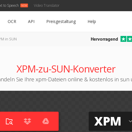
xt to Speech
Video Translator
OCR
API
Preisgestaltung
Help
Hervorragend
PM in SUN
XPM-zu-SUN-Konverter
ndeln Sie Ihre xpm-Dateien online & kostenlos in sun
XPM