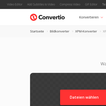
Video Editor
Add Subtitles to Video
Compress Video
GIF Editor
Te
Konvertieren
Startseite
Bildkonverter
XPM-Konverter
X
Wa
Dateien wählen