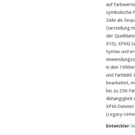
auf Farbwert
symbolische F
Zeile als Seq
Darstellung m
der Quelldate
X10), XPM2 (v
Syntax und er
Anwendungssym
in den 1990er
und Farbbild:
bearbeitet, m
bis zu 256 Fa
Abhängigkeit
XPM-Dateien 
(Legacy-Unter
Entwickler
:
A