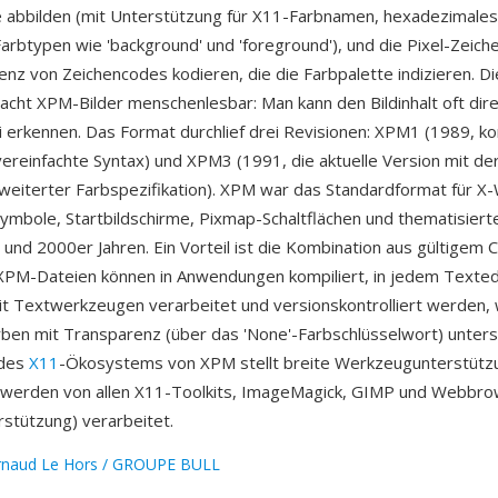
e abbilden (mit Unterstützung für X11-Farbnamen, hexadezimale
arbtypen wie 'background' und 'foreground'), und die Pixel-Zeich
uenz von Zeichencodes kodieren, die die Farbpalette indizieren. Di
acht XPM-Bilder menschenlesbar: Man kann den Bildinhalt oft dir
i erkennen. Das Format durchlief drei Revisionen: XPM1 (1989, k
ereinfachte Syntax) und XPM3 (1991, die aktuelle Version mit der
weiterter Farbspezifikation). XPM war das Standardformat für X
bole, Startbildschirme, Pixmap-Schaltflächen und thematisier
 und 2000er Jahren. Ein Vorteil ist die Kombination aus gültigem 
 XPM-Dateien können in Anwendungen kompiliert, in jedem Texted
it Textwerkzeugen verarbeitet und versionskontrolliert werden,
rben mit Transparenz (über das 'None'-Farbschlüsselwort) unters
 des
X11
-Ökosystems von XPM stellt breite Werkzeugunterstützu
werden von allen X11-Toolkits, ImageMagick, GIMP und Webbr
stützung) verarbeitet.
rnaud Le Hors / GROUPE BULL