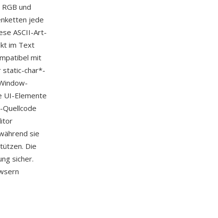
s RGB und
enketten jede
ese ASCII-Art-
ekt im Text
ompatibel mit
 static-char*-
-Window-
te UI-Elemente
C-Quellcode
itor
 während sie
tützen. Die
ng sicher.
owsern