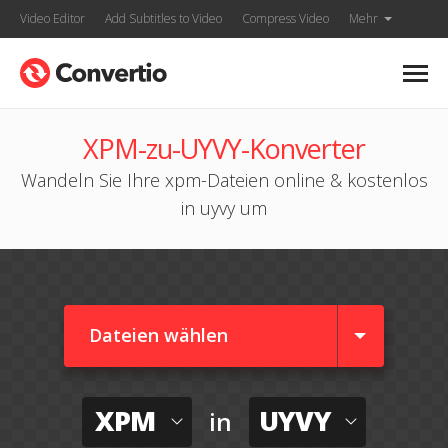
Video Editor
Add Subtitles to Video
Compress Video
Mehr
XPM-zu-UYVY-Konverter
Wandeln Sie Ihre xpm-Dateien online & kostenlos
in uyvy um
Dateien wählen
XPM
UYVY
in