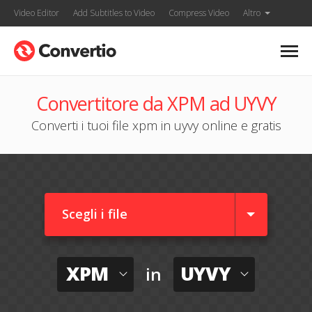
Video Editor
Add Subtitles to Video
Compress Video
Altro
Convertitore da XPM ad UYVY
Converti i tuoi file xpm in uyvy online e gratis
Scegli i file
XPM
UYVY
in