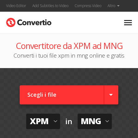
Video Editor
Add Subtitles to Video
Compress Video
Altro
Convertitore da XPM ad MNG
Converti i tuoi file xpm in mng online e gratis
Scegli i file
XPM
MNG
in