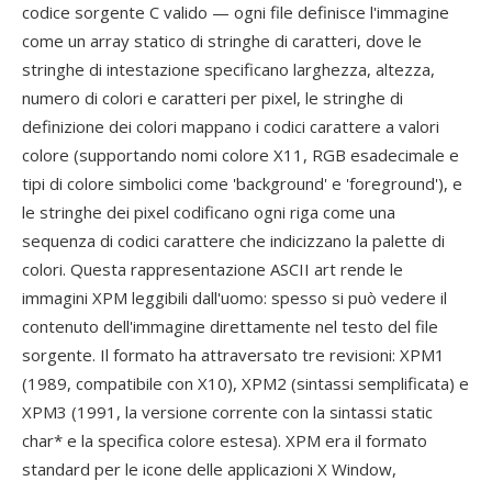
codice sorgente C valido — ogni file definisce l'immagine
come un array statico di stringhe di caratteri, dove le
stringhe di intestazione specificano larghezza, altezza,
numero di colori e caratteri per pixel, le stringhe di
definizione dei colori mappano i codici carattere a valori
colore (supportando nomi colore X11, RGB esadecimale e
tipi di colore simbolici come 'background' e 'foreground'), e
le stringhe dei pixel codificano ogni riga come una
sequenza di codici carattere che indicizzano la palette di
colori. Questa rappresentazione ASCII art rende le
immagini XPM leggibili dall'uomo: spesso si può vedere il
contenuto dell'immagine direttamente nel testo del file
sorgente. Il formato ha attraversato tre revisioni: XPM1
(1989, compatibile con X10), XPM2 (sintassi semplificata) e
XPM3 (1991, la versione corrente con la sintassi static
char* e la specifica colore estesa). XPM era il formato
standard per le icone delle applicazioni X Window,