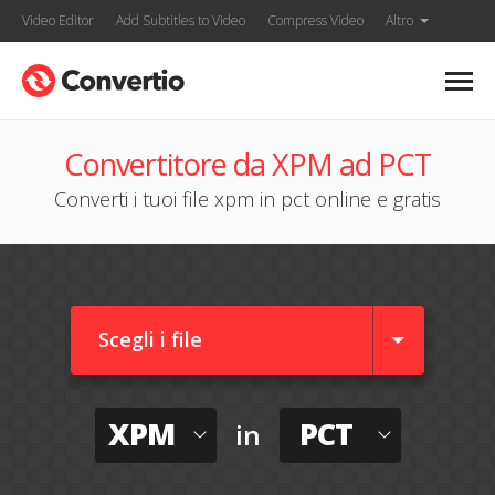
Video Editor
Add Subtitles to Video
Compress Video
Altro
Convertitore da XPM ad PCT
Converti i tuoi file xpm in pct online e gratis
Scegli i file
XPM
PCT
in