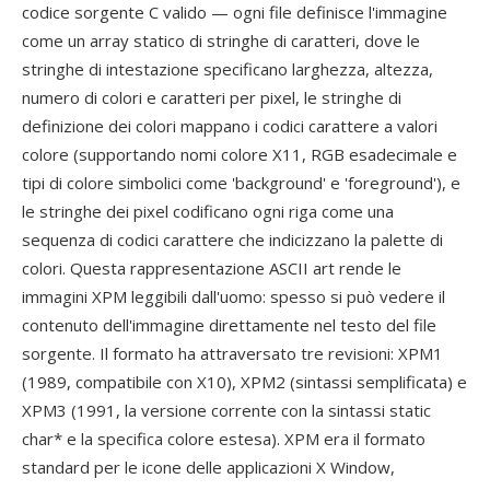
codice sorgente C valido — ogni file definisce l'immagine
come un array statico di stringhe di caratteri, dove le
stringhe di intestazione specificano larghezza, altezza,
numero di colori e caratteri per pixel, le stringhe di
definizione dei colori mappano i codici carattere a valori
colore (supportando nomi colore X11, RGB esadecimale e
tipi di colore simbolici come 'background' e 'foreground'), e
le stringhe dei pixel codificano ogni riga come una
sequenza di codici carattere che indicizzano la palette di
colori. Questa rappresentazione ASCII art rende le
immagini XPM leggibili dall'uomo: spesso si può vedere il
contenuto dell'immagine direttamente nel testo del file
sorgente. Il formato ha attraversato tre revisioni: XPM1
(1989, compatibile con X10), XPM2 (sintassi semplificata) e
XPM3 (1991, la versione corrente con la sintassi static
char* e la specifica colore estesa). XPM era il formato
standard per le icone delle applicazioni X Window,