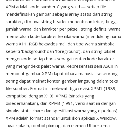
XPM adalah kode sumber C yang valid — setiap file
mendefinisikan gambar sebagai array statis dari string
karakter, di mana string header menentukan lebar, tinggi,
jumlah warna, dan karakter per piksel, string definisi warna
memetakan kode karakter ke nilai warna (mendukung nama
warna X11, RGB heksadesimal, dan tipe warna simbolik
seperti 'background' dan 'foreground'), dan string piksel
mengenkode setiap baris sebagai urutan kode karakter
yang mengindeks palet warna. Representasi seni ASCII ini
membuat gambar XPM dapat dibaca manusia: seseorang
sering dapat melihat konten gambar langsung dalam teks
file sumber. Format ini melewati tiga revisi: XPM1 (1989,
kompatibel dengan X10), XPM2 (sintaks yang
disederhanakan), dan XPM3 (1991, versi saat ini dengan
sintaks static char* dan spesifikasi warna yang diperluas).
XPM adalah format standar untuk ikon aplikasi X Window,
layar splash, tombol pixmap, dan elemen UI bertema