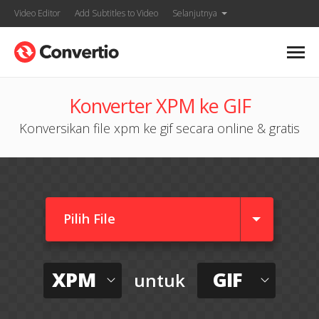
Video Editor
Add Subtitles to Video
Selanjutnya
Konverter XPM ke GIF
Konversikan file xpm ke gif secara online & gratis
Pilih File
XPM
GIF
untuk