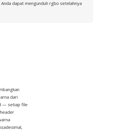
Anda dapat mengunduh rgbo setelahnya
embangkan
arna dari
 — setiap file
g header
 warna
ksadesimal,