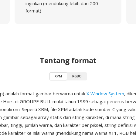
inginkan (mendukung lebih dari 200
format)
Tentang format
XPM
RGBO
p) adalah format gambar berwarna untuk
X Window System
, dik
Le Hors di GROUPE BULL mulai tahun 1989 sebagai penerus berw
nokrom. Seperti XBM, file XPM adalah kode sumber C yang valid
n gambar sebagai array statis dari string karakter, di mana strin
ar, tinggi, jumlah warna, dan karakter per piksel, string definisi
de karakter ke nilai warna (mendukung nama warna X11, RGB he