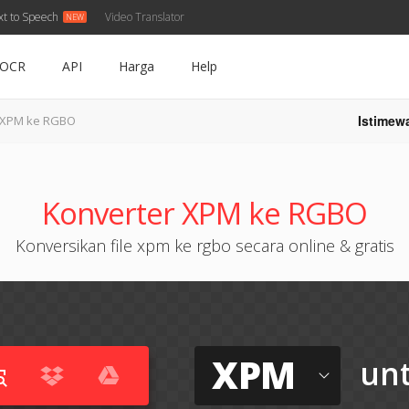
xt to Speech
Video Translator
OCR
API
Harga
Help
Istimew
XPM ke RGBO
Konverter XPM ke RGBO
Konversikan file xpm ke rgbo secara online & gratis
XPM
un