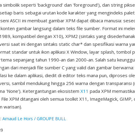
 simbolik seperti 'background' dan 'foreground'), dan string pikse
tiap baris sebagai urutan kode karakter yang mengindeks palet
seni ASCII ini membuat gambar XPM dapat dibaca manusia: sese
 konten gambar langsung dalam teks file sumber. Format ini melew
(1989, kompatibel dengan X10), XPM2 (sintaks yang disederhanak
rsi saat ini dengan sintaks static char* dan spesifikasi warna ya
rmat standar untuk ikon aplikasi X Window, layar splash, tombol 
tema sepanjang tahun 1990-an dan 2000-an. Salah satu keunggu
gan dari menjadi file sumber C yang valid dan gambar berwarna:
asi ke dalam aplikasi, diedit di editor teks mana pun, diproses ole
 versi, sambil mendukung hingga 256 warna dengan transparansi
rna 'None'). Ketergantungan ekosistem
X11
pada XPM memastika
s. File XPM ditangani oleh semua toolkit X11, ImageMagick, GIMP,
 warisan).
g
:
Arnaud Le Hors / GROUPE BULL
89