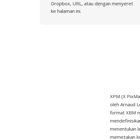
Dropbox, URL, atau dengan menyeret
ke halaman ini.
XPM (X PixMa
oleh Arnaud 
format XBM mo
mendefinisika
menentukan leb
memetakan ko