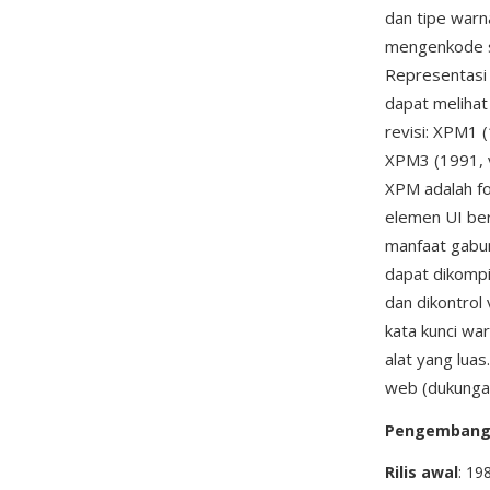
dan tipe warna
mengenkode se
Representasi 
dapat melihat
revisi: XPM1 
XPM3 (1991, ve
XPM adalah fo
elemen UI ber
manfaat gabun
dapat dikompil
dan dikontrol
kata kunci wa
alat yang lua
web (dukungan
Pengemban
Rilis awal
: 19