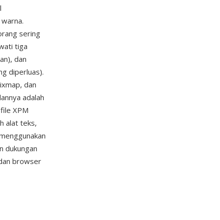
l
 warna.
orang sering
ati tiga
an), dan
ng diperluas).
pixmap, dan
lannya adalah
 file XPM
h alat teks,
 (menggunakan
n dukungan
 dan browser