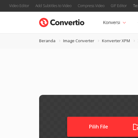
Video Editor
Add Subtitles to Video
Compress Video
GIF Editor
Te
Konversi
Beranda
Image Converter
Konverter XPM
Pilih File