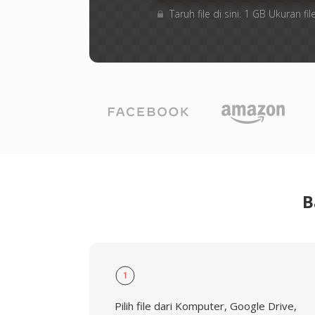
Taruh file di sini. 1 GB Ukuran 
B
1
Pilih file dari Komputer, Google Drive,