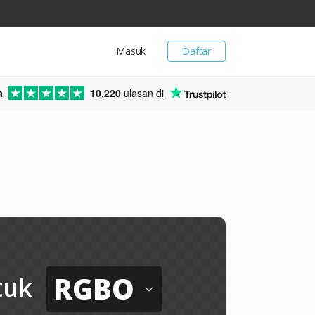
Masuk
Daftar
a
10,220
ulasan di
RGBO
tuk