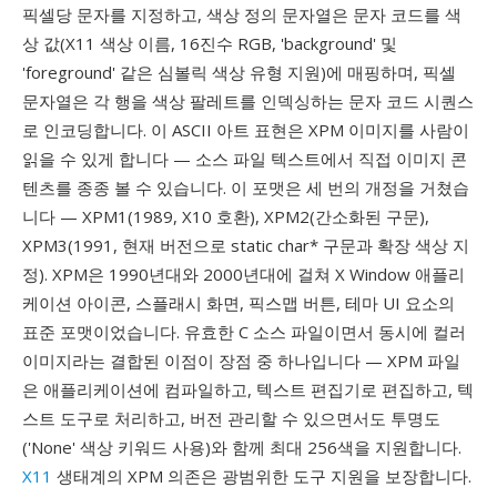
픽셀당 문자를 지정하고, 색상 정의 문자열은 문자 코드를 색
상 값(X11 색상 이름, 16진수 RGB, 'background' 및
'foreground' 같은 심볼릭 색상 유형 지원)에 매핑하며, 픽셀
문자열은 각 행을 색상 팔레트를 인덱싱하는 문자 코드 시퀀스
로 인코딩합니다. 이 ASCII 아트 표현은 XPM 이미지를 사람이
읽을 수 있게 합니다 — 소스 파일 텍스트에서 직접 이미지 콘
텐츠를 종종 볼 수 있습니다. 이 포맷은 세 번의 개정을 거쳤습
니다 — XPM1(1989, X10 호환), XPM2(간소화된 구문),
XPM3(1991, 현재 버전으로 static char* 구문과 확장 색상 지
정). XPM은 1990년대와 2000년대에 걸쳐 X Window 애플리
케이션 아이콘, 스플래시 화면, 픽스맵 버튼, 테마 UI 요소의
표준 포맷이었습니다. 유효한 C 소스 파일이면서 동시에 컬러
이미지라는 결합된 이점이 장점 중 하나입니다 — XPM 파일
은 애플리케이션에 컴파일하고, 텍스트 편집기로 편집하고, 텍
스트 도구로 처리하고, 버전 관리할 수 있으면서도 투명도
('None' 색상 키워드 사용)와 함께 최대 256색을 지원합니다.
X11
생태계의 XPM 의존은 광범위한 도구 지원을 보장합니다.