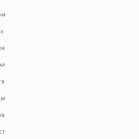
BM
AX
DR
AP
TB
AM
DB
CT