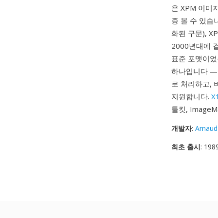
은 XPM 이미
종 볼 수 있습니
화된 구문), XP
2000년대에 
표준 포맷이었
하나입니다 —
로 처리하고, 
지원합니다.
X
툴킷, Image
개발자
:
Arnaud
최초 출시
: 198