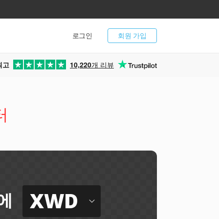
로그인
회원 가입
최고
10,220
개 리뷰
터
XWD
에