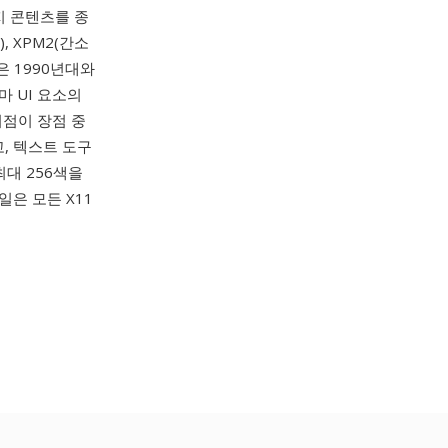
지 콘텐츠를 종
, XPM2(간소
M은 1990년대와
마 UI 요소의
이점이 장점 중
, 텍스트 도구
최대 256색을
일은 모든 X11