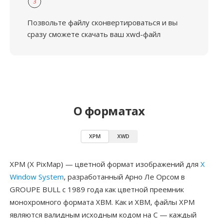
3
Позвольте файлу сконвертироваться и вы
сразу сможете скачать ваш xwd-файл
О форматах
XPM
XWD
XPM (X PixMap) — цветной формат изображений для
X
Window System
, разработанный Арно Ле Орсом в
GROUPE BULL с 1989 года как цветной преемник
монохромного формата XBM. Как и XBM, файлы XPM
являются валидным исходным кодом на C — каждый