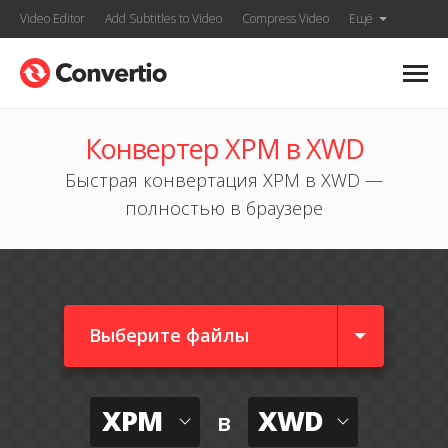
Video Editor
Add Subtitles to Video
Compress Video
Ещё
Конвертер XPM в XWD
Быстрая конвертация XPM в XWD —
полностью в браузере
Выберите файлы
XPM
XWD
в