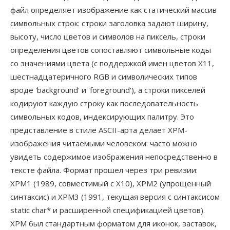
файл определяет изображение как статический массив
символьных строк: строки заголовка задают ширину,
высоту, число цветов и символов на пиксель, строки
определения цветов сопоставляют символьные коды
со значениями цвета (с поддержкой имен цветов X11,
шестнадцатеричного RGB и символических типов
вроде 'background' и 'foreground'), а строки пикселей
кодируют каждую строку как последовательность
символьных кодов, индексирующих палитру. Это
представление в стиле ASCII-арта делает XPM-
изображения читаемыми человеком: часто можно
увидеть содержимое изображения непосредственно в
тексте файла. Формат прошел через три ревизии:
XPM1 (1989, совместимый с X10), XPM2 (упрощенный
синтаксис) и XPM3 (1991, текущая версия с синтаксисом
static char* и расширенной спецификацией цветов).
XPM был стандартным форматом для иконок, заставок,