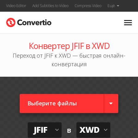
Video Editor
Add Subtitles to Video
Compress Video
Ещё
Конвертер JFIF в XWD
Переход от JFIF к XWD — быстрая онлайн-
конвертация
Выберите файлы
JFIF
XWD
в