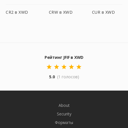
CR2 в XWD
CRW в XWD
CUR в XWD
Рейтинг JFIF в XWD
5.0
(1 голосов)
About
Security
Форматы