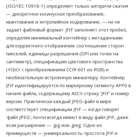
(ISO/IEC 10918-1) определяет только алгоритм сжатия
— дискретное косинусное преобразование,
квантование и энтропийное кодирование, — но не
задает файловый формат. JFIF заполняет этот пробел,
определяя минимальный контейнер с метаданными
для корректного отображения: соотношение сторон
пикселей, единицы разрешения (DPI или точек на
сантиметр), спецификацию цветового пространства
(YCbCr с преобразованием CCIR 601 из RGB) и
необязательную встроенную миниатюру. Контейнер
JFIF идентифицируется по маркерному сегменту APP0 в
начале файла, содержащему ASCII-строку 'JFIF' и номер
версии. Практически каждый JPEG-файл в мире
соответствует спецификации JFIF — когда говорят
'файл JPEG', почти всегда имеют в виду файл JFIF, даже
если расширение — .jpg или .jpeg. Одно из
преимуществ — универсальность: простота JFIF и