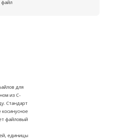
файл
файлов для
ном из C-
ду. Стандарт
е косинусное
ает файловый
лей, единицы