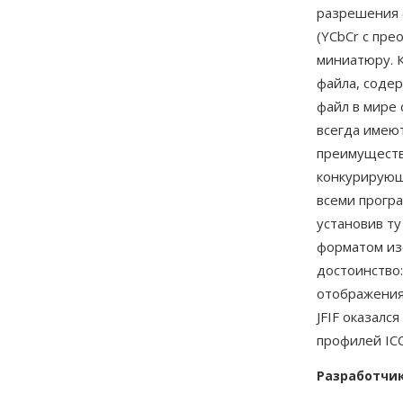
разрешения (
(YCbCr с пр
миниатюру. 
файла, содер
файл в мире 
всегда имеют
преимуществ 
конкурирующ
всеми прогр
установив ту
форматом из
достоинство
отображения
JFIF оказалс
профилей IC
Разработчи