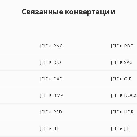
Связанные конвертации
JFIF в PNG
JFIF в PDF
JFIF в ICO
JFIF в SVG
JFIF в DXF
JFIF в GIF
JFIF в BMP
JFIF в DOCX
JFIF в PSD
JFIF в HDR
JFIF в JFI
JFIF в JIF