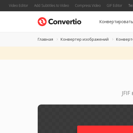
Video Editor
Add Subtitles to Video
Compress Video
GIF Editor
Te
Конвертироват
Главная
Конвертер изображений
Конверте
JFI