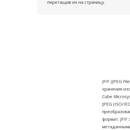
перетащив их на страницу.
JFIF (JPEG F
хранения из
Cube Microsy
JPEG (ISO/IE
преобразова
формат. JFIF
метаданными