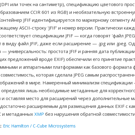
DPI или точек на сантиметр), спецификацию цветового прос
еобразованием CCIR 601 из RGB) и необязательную встроенн
Контейнер JFIF идентифицируется по маркерному сегменту A
жащему ASCII-строку 'JFIF' и номер версии. Практически каж
соответствует спецификации JFIF — когда говорят 'файл JPEG'
 в виду файл JFIF, даже если расширение — .jpg или .jpeg. О
— универсальность: простота JFIF и ранняя дата публикаци
их предложений вроде EXIF) обеспечили его принятие прак
аммными и аппаратными платформами как базового формата ф
 совместимость, которая сделала JPEG самым распространен
ображений в мире. Намеренный минимализм спецификации
: определяя лишь необходимые метаданные для корректног
 и оставляя место для расширений через дополнительные м
я достаточно расширяемым для размещения данных EXIF с ка
C и метаданных
XMP
без нарушения обратной совместимости
к
:
Eric Hamilton / C-Cube Microsystems