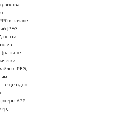
транства
ую
PP0 в начале
дый JPEG-
, почти
дно из
и (раньше
тически
айлов JPEG,
ным
 — еще одно
о
аркеры APP,
мер,
.