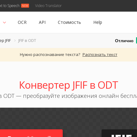
xt to Speech
Video Translator
ь
OCR
API
Стоимость
Help
Отлично
р JFIF
JFIF в ODT
Нужно распознавание текста?
Распознать текст
Конвертер JFIF в ODT
F в ODT — преобразуйте изображения онлайн беспл