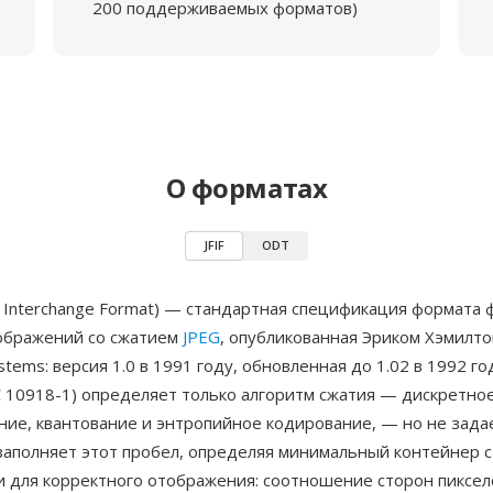
200 поддерживаемых форматов)
О форматах
JFIF
ODT
ile Interchange Format) — стандартная спецификация формата 
ображений со сжатием
JPEG
, опубликованная Эриком Хэмилто
stems: версия 1.0 в 1991 году, обновленная до 1.02 в 1992 го
C 10918-1) определяет только алгоритм сжатия — дискретно
ние, квантование и энтропийное кодирование, — но не зад
 заполняет этот пробел, определяя минимальный контейнер с
 для корректного отображения: соотношение сторон пиксе