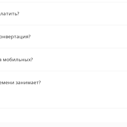
платить?
конвертация?
на мобильных?
емени занимает?