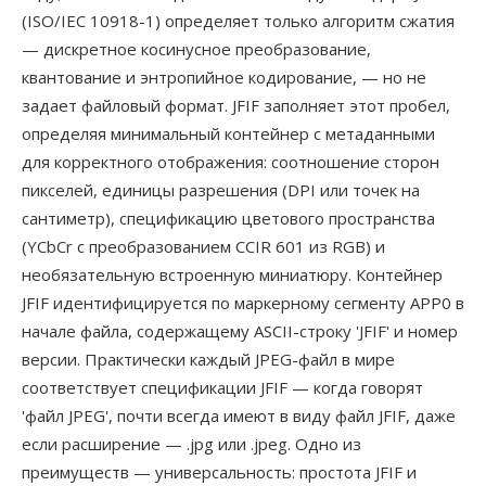
(ISO/IEC 10918-1) определяет только алгоритм сжатия
— дискретное косинусное преобразование,
квантование и энтропийное кодирование, — но не
задает файловый формат. JFIF заполняет этот пробел,
определяя минимальный контейнер с метаданными
для корректного отображения: соотношение сторон
пикселей, единицы разрешения (DPI или точек на
сантиметр), спецификацию цветового пространства
(YCbCr с преобразованием CCIR 601 из RGB) и
необязательную встроенную миниатюру. Контейнер
JFIF идентифицируется по маркерному сегменту APP0 в
начале файла, содержащему ASCII-строку 'JFIF' и номер
версии. Практически каждый JPEG-файл в мире
соответствует спецификации JFIF — когда говорят
'файл JPEG', почти всегда имеют в виду файл JFIF, даже
если расширение — .jpg или .jpeg. Одно из
преимуществ — универсальность: простота JFIF и