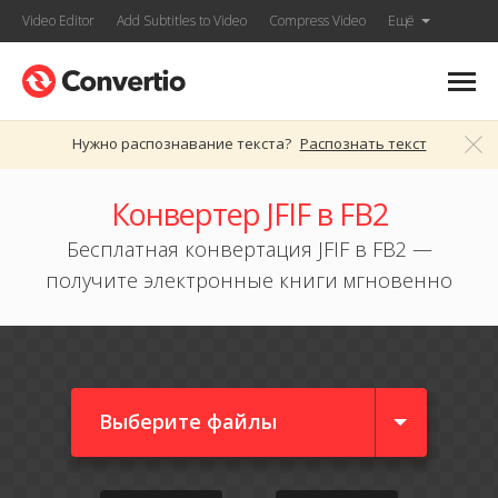
Video Editor
Add Subtitles to Video
Compress Video
Ещё
Нужно распознавание текста?
Распознать текст
Конвертер JFIF в FB2
Бесплатная конвертация JFIF в FB2 —
получите электронные книги мгновенно
Выберите файлы