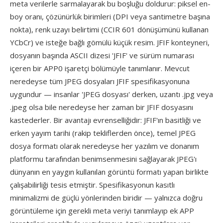
meta verilerle sarmalayarak bu boşluğu doldurur: piksel en-
boy oranı, çözünürlük birimleri (DPI veya santimetre başına
nokta), renk uzayı belirtimi (CCIR 601 dönüşümünü kullanan
YCbCr) ve isteğe bağlı gömülü küçük resim. JFIF konteyneri,
dosyanın başında ASCII dizesi 'JFIF' ve sürüm numarası
içeren bir APP0 işaretçi bölümüyle tanımlanır. Mevcut
neredeyse tüm JPEG dosyaları JFIF spesifikasyonuna
uygundur — insanlar 'JPEG dosyası' derken, uzantı .jpg veya
.jpeg olsa bile neredeyse her zaman bir JFIF dosyasını
kastederler. Bir avantajı evrenselliğidir: JFIF'ın basitliği ve
erken yayım tarihi (rakip tekliflerden önce), temel JPEG
dosya formatı olarak neredeyse her yazılım ve donanım
platformu tarafından benimsenmesini sağlayarak JPEG'ı
dünyanın en yaygın kullanılan görüntü formatı yapan birlikte
çalışabilirliği tesis etmiştir. Spesifikasyonun kasıtlı
minimalizmi de güçlü yönlerinden biridir — yalnızca doğru
görüntüleme için gerekli meta veriyi tanımlayıp ek APP