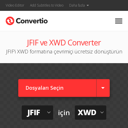
Video Editor
Add Subtitles to Video
Daha fazla
JFIF ve XWD Converter
JFIF'i XWD formatına çevrimiçi ücretsiz dönüştürün
Dosyaları Seçin
JFIF
XWD
için