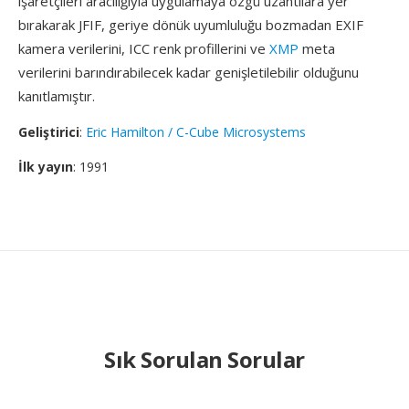
işaretçileri aracılığıyla uygulamaya özgü uzantılara yer
bırakarak JFIF, geriye dönük uyumluluğu bozmadan EXIF
kamera verilerini, ICC renk profillerini ve
XMP
meta
verilerini barındırabilecek kadar genişletilebilir olduğunu
kanıtlamıştır.
Geliştirici
:
Eric Hamilton / C-Cube Microsystems
İlk yayın
: 1991
Sık Sorulan Sorular