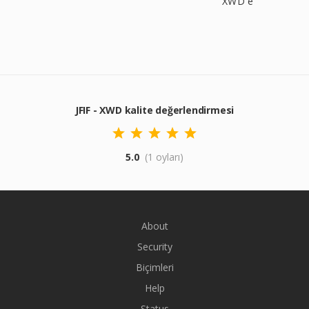
XWD'e
JFIF - XWD kalite değerlendirmesi
5.0
(1 oyları)
About
Security
Biçimleri
Help
Status