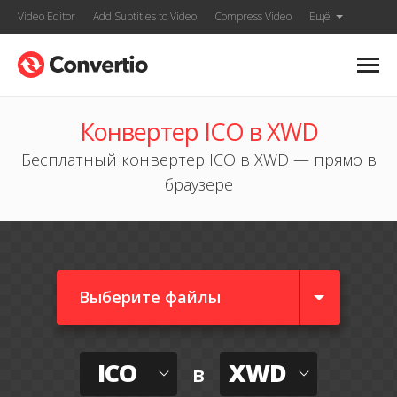
Video Editor
Add Subtitles to Video
Compress Video
Ещё
Конвертер ICO в XWD
Бесплатный конвертер ICO в XWD — прямо в
браузере
Выберите файлы
ICO
XWD
в